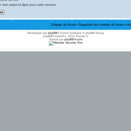
 mon statut en ligne pour cette session
L’équipe du forum
•
Supprimer les cookies du forum
• He
Développé par
phpBB
® Forum Software © phpBB Group
phpBB3 kristoff k. 2012 Theme ©
Traduit par
phpBB-fr.com