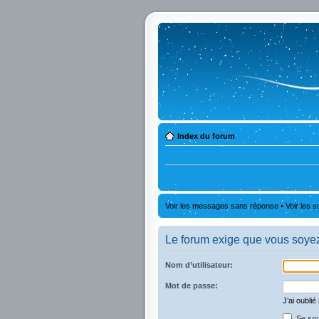
Index du forum
Voir les messages sans réponse
•
Voir les s
Le forum exige que vous soyez 
Nom d’utilisateur:
Mot de passe:
J’ai oubli
Se sou