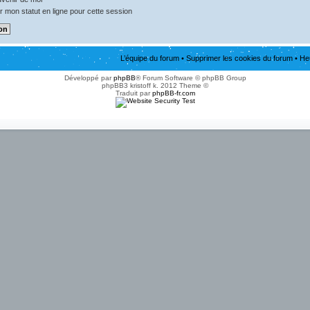
 mon statut en ligne pour cette session
L’équipe du forum
•
Supprimer les cookies du forum
• He
Développé par
phpBB
® Forum Software © phpBB Group
phpBB3 kristoff k. 2012 Theme ©
Traduit par
phpBB-fr.com