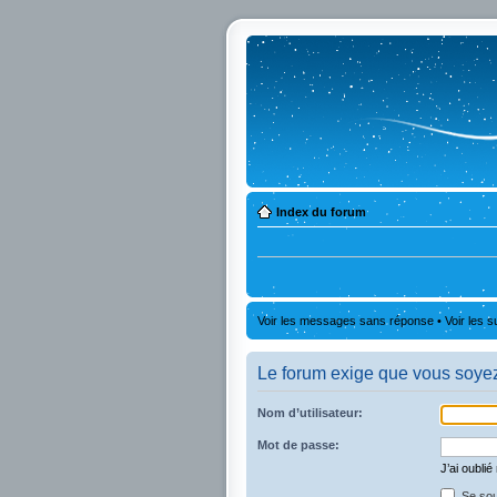
Index du forum
Voir les messages sans réponse
•
Voir les s
Le forum exige que vous soyez 
Nom d’utilisateur:
Mot de passe:
J’ai oubli
Se sou