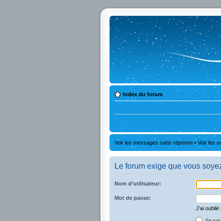
Index du forum
Voir les messages sans réponse
•
Voir les s
Le forum exige que vous soyez 
Nom d’utilisateur:
Mot de passe:
J’ai oubli
Se sou