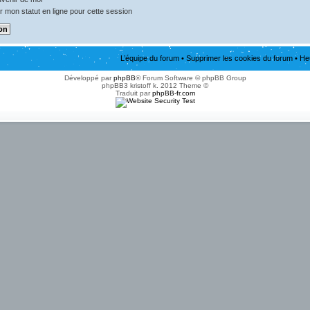
 mon statut en ligne pour cette session
L’équipe du forum
•
Supprimer les cookies du forum
• He
Développé par
phpBB
® Forum Software © phpBB Group
phpBB3 kristoff k. 2012 Theme ©
Traduit par
phpBB-fr.com