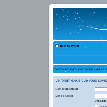
Index du forum
Voir les messages sans réponse
•
Voir les s
Le forum exige que vous soyez 
Nom d’utilisateur:
Mot de passe:
J’ai oubli
Se sou