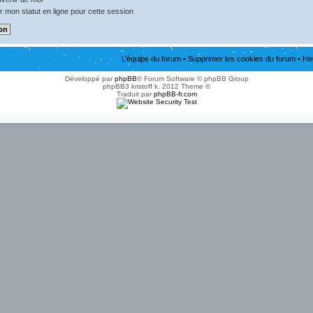
 mon statut en ligne pour cette session
L’équipe du forum
•
Supprimer les cookies du forum
• He
Développé par
phpBB
® Forum Software © phpBB Group
phpBB3 kristoff k. 2012 Theme ©
Traduit par
phpBB-fr.com