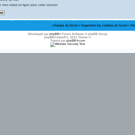
 mon statut en ligne pour cette session
L’équipe du forum
•
Supprimer les cookies du forum
• He
Développé par
phpBB
® Forum Software © phpBB Group
phpBB3 kristoff k. 2012 Theme ©
Traduit par
phpBB-fr.com