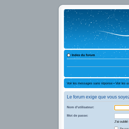
Index du forum
Voir les messages sans réponse
•
Voir les s
Le forum exige que vous soyez 
Nom d’utilisateur:
Mot de passe:
J’ai oubli
Se sou