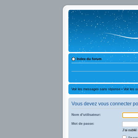
Index du forum
Voir les messages sans réponse
•
Voir les s
Vous devez vous connecter pou
Nom d’utilisateur:
Mot de passe:
J’ai oubli
Se sou