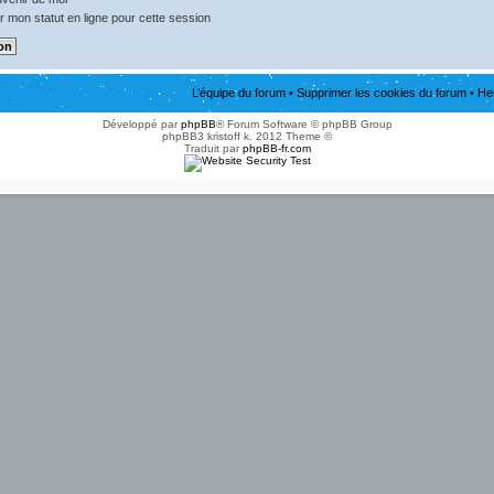
 mon statut en ligne pour cette session
L’équipe du forum
•
Supprimer les cookies du forum
• He
Développé par
phpBB
® Forum Software © phpBB Group
phpBB3 kristoff k. 2012 Theme ©
Traduit par
phpBB-fr.com