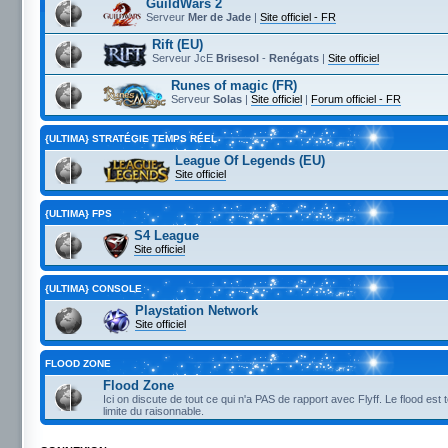
GuildWars 2
Serveur
Mer de Jade
|
Site officiel - FR
Rift (EU)
Serveur JcE
Brisesol
-
Renégats
|
Site officiel
Runes of magic (FR)
Serveur
Solas
|
Site officiel
|
Forum officiel - FR
{ULTIMA} STRATÉGIE TEMPS RÉEL
League Of Legends (EU)
Site officiel
{ULTIMA} FPS
S4 League
Site officiel
{ULTIMA} CONSOLE
Playstation Network
Site officiel
FLOOD ZONE
Flood Zone
Ici on discute de tout ce qui n'a PAS de rapport avec Flyff. Le flood est 
limite du raisonnable.