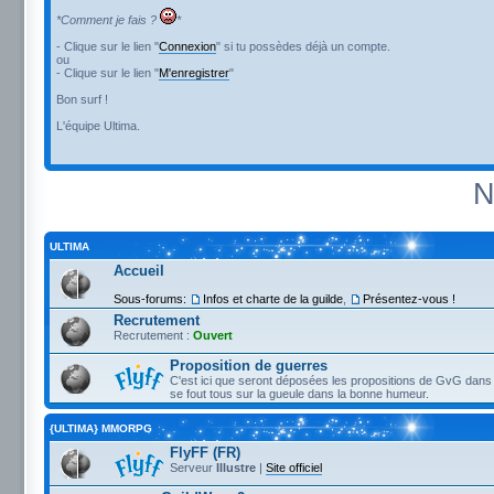
*Comment je fais ?
*
- Clique sur le lien "
Connexion
" si tu possèdes déjà un compte.
ou
- Clique sur le lien "
M'enregistrer
"
Bon surf !
L'équipe Ultima.
N
ULTIMA
Accueil
Sous-forums:
Infos et charte de la guilde
,
Présentez-vous !
Recrutement
Recrutement :
Ouvert
Proposition de guerres
C'est ici que seront déposées les propositions de GvG dans 
se fout tous sur la gueule dans la bonne humeur.
{ULTIMA} MMORPG
FlyFF (FR)
Serveur
Illustre
|
Site officiel