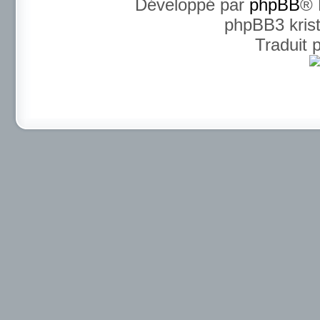
Développé par
phpBB
® 
phpBB3 kris
Traduit 