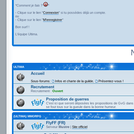
*Comment je fais ?
*
- Clique sur le lien "
Connexion
" si tu possèdes déjà un compte.
ou
- Clique sur le lien "
M'enregistrer
"
Bon surf !
L'équipe Ultima.
ULTIMA
Accueil
Sous-forums:
Infos et charte de la guilde
,
Présentez-vous !
Recrutement
Recrutement :
Ouvert
Proposition de guerres
C'est ici que seront déposées les propositions de GvG dans 
se fout tous sur la gueule dans la bonne humeur.
{ULTIMA} MMORPG
FlyFF (FR)
Serveur
Illustre
|
Site officiel