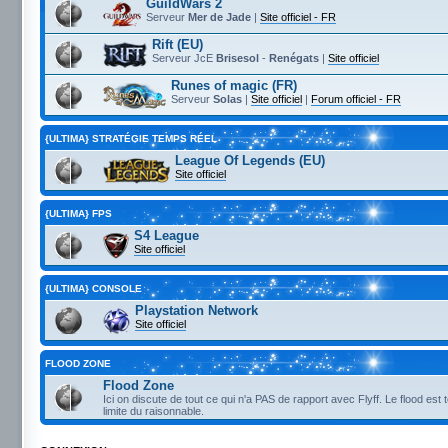
GuildWars 2
Serveur
Mer de Jade
|
Site officiel - FR
Rift (EU)
Serveur JcE
Brisesol
-
Renégats
|
Site officiel
Runes of magic (FR)
Serveur
Solas
|
Site officiel
|
Forum officiel - FR
{ULTIMA} STRATÉGIE TEMPS RÉEL
League Of Legends (EU)
Site officiel
{ULTIMA} FPS
S4 League
Site officiel
{ULTIMA} CONSOLE
Playstation Network
Site officiel
FLOOD ZONE
Flood Zone
Ici on discute de tout ce qui n'a PAS de rapport avec Flyff. Le flood est 
limite du raisonnable.