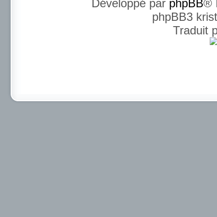
Développé par
phpBB
® 
phpBB3 kris
Traduit 