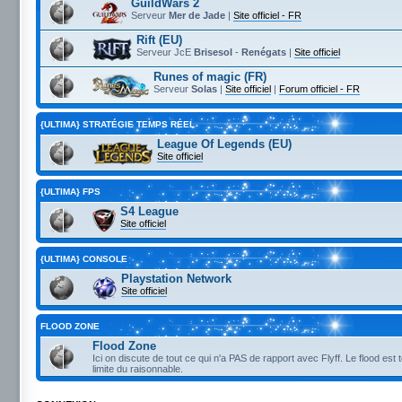
GuildWars 2
Serveur
Mer de Jade
|
Site officiel - FR
Rift (EU)
Serveur JcE
Brisesol
-
Renégats
|
Site officiel
Runes of magic (FR)
Serveur
Solas
|
Site officiel
|
Forum officiel - FR
{ULTIMA} STRATÉGIE TEMPS RÉEL
League Of Legends (EU)
Site officiel
{ULTIMA} FPS
S4 League
Site officiel
{ULTIMA} CONSOLE
Playstation Network
Site officiel
FLOOD ZONE
Flood Zone
Ici on discute de tout ce qui n'a PAS de rapport avec Flyff. Le flood est 
limite du raisonnable.