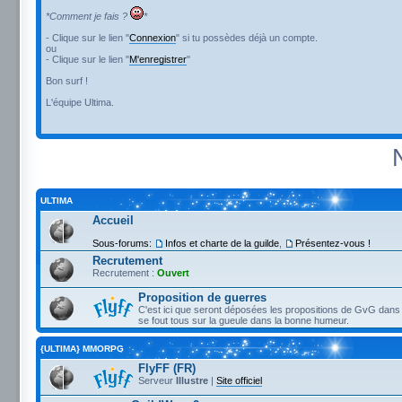
*Comment je fais ?
*
- Clique sur le lien "
Connexion
" si tu possèdes déjà un compte.
ou
- Clique sur le lien "
M'enregistrer
"
Bon surf !
L'équipe Ultima.
ULTIMA
Accueil
Sous-forums:
Infos et charte de la guilde
,
Présentez-vous !
Recrutement
Recrutement :
Ouvert
Proposition de guerres
C'est ici que seront déposées les propositions de GvG dans 
se fout tous sur la gueule dans la bonne humeur.
{ULTIMA} MMORPG
FlyFF (FR)
Serveur
Illustre
|
Site officiel