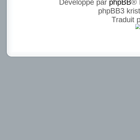
Développé par
phpBB
® 
phpBB3 kris
Traduit 