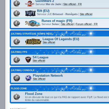
GuildWars 2
Serveur
Mer de Jade
|
Site officiel - FR
Rift (EU)
Serveur JcE
Brisesol
-
Renégats
|
Site officiel
Runes of magic (FR)
Serveur
Solas
|
Site officiel
|
Forum officiel - FR
{ULTIMA} STRATÉGIE TEMPS RÉEL
League Of Legends (EU)
Site officiel
{ULTIMA} FPS
S4 League
Site officiel
{ULTIMA} CONSOLE
Playstation Network
Site officiel
FLOOD ZONE
Flood Zone
Ici on discute de tout ce qui n'a PAS de rapport avec Flyff. Le flood est 
limite du raisonnable.