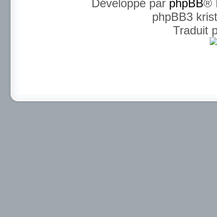
Développé par
phpBB
® 
phpBB3 kris
Traduit 