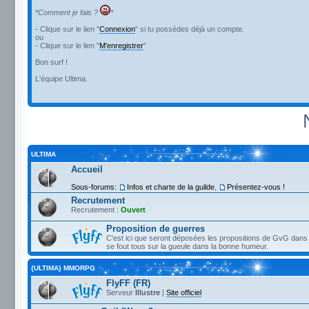
*Comment je fais ?
*
- Clique sur le lien "
Connexion
" si tu possèdes déjà un compte.
ou
- Clique sur le lien "
M'enregistrer
"
Bon surf !
L'équipe Ultima.
ULTIMA
Accueil
Sous-forums:
Infos et charte de la guilde
,
Présentez-vous !
Recrutement
Recrutement :
Ouvert
Proposition de guerres
C'est ici que seront déposées les propositions de GvG dans 
se fout tous sur la gueule dans la bonne humeur.
{ULTIMA} MMORPG
FlyFF (FR)
Serveur
Illustre
|
Site officiel