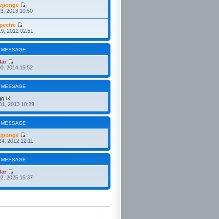
eponge
3, 2013 10:50
pectre
19, 2012 02:51
 MESSAGE
dar
30, 2014 15:52
 MESSAGE
gg
01, 2013 10:29
 MESSAGE
eponge
24, 2012 12:11
 MESSAGE
dar
2, 2025 15:37