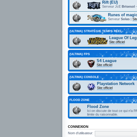
Rift (EU)
Serveur JcE
Brisesol
Runes of magic
Serveur
Solas
|
Sit
{ULTIMA} STRATÉGIE TEMPS RÉEL
League Of Leg
Site officiel
{ULTIMA} FPS
S4 League
Site officiel
{ULTIMA} CONSOLE
Playstation Network
Site officiel
FLOOD ZONE
Flood Zone
Ici on discute de tout ce qui n'a P
limite du raisonnable.
CONNEXION
Nom d’utilisateur: