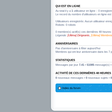
QUI EST EN LIGNE
Au total il y a
1
utilisateur en ligne :: 0 enregist
Le record du nombre d’utilisateurs en ligne es
Utilisateurs enregistrés: Aucun utilisateur enreg
Robots: 0 robots
0 membre(s) actif(s) ces dernières 48 heures:
Légende:
[Ultima] Dirigeants
,
[Ultima] Membre
ANNIVERSAIRES
Pas d’anniversaire à fêter aujourd’hui
Membres qui ont leur anniversaire dans les 7 
STATISTIQUES
Messages par jour
7.41
•
51085
message(s) 
ACTIVITÉ DE CES DERNIÈRES 48 HEURES
0
nouveaux messages •
0
nouveaux sujets •
0
Index du forum