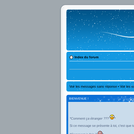
Index du forum
Voir les messages sans réponse
•
Voir les s
BIENVENUE !
*Comment ça étranger ???
*
Si ce message se présente à toi, c'est que tu