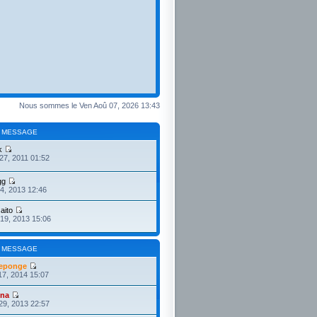
Nous sommes le Ven Aoû 07, 2026 13:43
 MESSAGE
k
27, 2011 01:52
gg
4, 2013 12:46
aito
19, 2013 15:06
 MESSAGE
eponge
17, 2014 15:07
ona
29, 2013 22:57