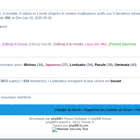
ré, 0 invisible, 0 robots et 1 invité (d’après le nombre d’utilisateurs actifs ces 5 dernières minut
t de
356
, le Dim Jan 19, 2020 05:30
istré
s
,
[Ultima] A l'essai
,
[Ultima] Inactifs
,
[Ultima] A la retraite
,
Ligue des filles
,
[Forum] Dev/créa
prochains jours:
Michou
(34),
Japanesa
(37),
Lordsaito
(34),
Pazule
(39),
Umimata
(40)
•
3872
sujet(s) •
818
membre(s) • L’utilisateur enregistré le plus récent est
bozart
.
nouveaux membres
L’équipe du forum
•
Supprimer les cookies du forum
• He
Développé par
phpBB
® Forum Software © phpBB Group
phpBB3 kristoff k. 2012 Theme ©
Traduit par
phpBB-fr.com