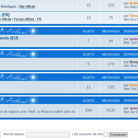
par
Bobl
22
120
-
Renégats
|
Site officiel
Jeu Mai 2
 (FR)
par
Thes
15
75
e officiel
|
Forum officiel - FR
Ven Oct 
SUJETS
MESSAGES
DERNIER
ends (EU)
par
spar
7
44
Mer Juil 
SUJETS
MESSAGES
DERNIER
par
Brun
5
170
Ven Nov 
SUJETS
MESSAGES
DERNIER
par
Bobl
11
135
Mar Jan 
SUJETS
MESSAGES
DERNIER
par
spar
338
9135
AS de rapport avec Flyff. Le flood est toléré dans la
Mer Avr 0
Mot de passe:
|
Se souvenir de moi