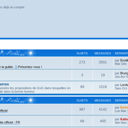
es déjà un compte.
SUJETS
MESSAGES
DERNIER
par
Exoti
273
3501
Mar Déc 
 la guilde
,
Présentez-vous !
par
Brun
3
19
Jeu Avr 0
erres
par
Lords
89
1518
éposées les propositions de GvG dans lesquelles on
Sam Oct 
eule dans la bonne humeur.
SUJETS
MESSAGES
DERNIER
par
Bobl
387
4142
fficiel
Lun Mar 
par
Kali
68
405
ite officiel - FR
Ven Nov 