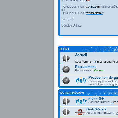
*Comment je fais ?
*
- Clique sur le lien "
Connexion
" si tu possèd
ou
- Clique sur le lien "
M'enregistrer
"
Bon surf !
L'équipe Ultima.
ULTIMA
Accueil
Sous-forums:
Infos et charte de
Recrutement
Recrutement :
Ouvert
Proposition de gu
C'est ici que seront d
se fout tous sur la gu
{ULTIMA} MMORPG
FlyFF (FR)
Serveur
Illustre
|
Site o
GuildWars 2
Serveur
Mer de Jade
|
S