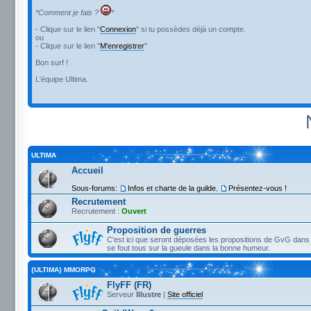
*Comment je fais ?
*
- Clique sur le lien "
Connexion
" si tu possèdes déjà un compte.
ou
- Clique sur le lien "
M'enregistrer
"
Bon surf !
L'équipe Ultima.
ULTIMA
Accueil
Sous-forums:
Infos et charte de la guilde
,
Présentez-vous !
Recrutement
Recrutement :
Ouvert
Proposition de guerres
C'est ici que seront déposées les propositions de GvG dans 
se fout tous sur la gueule dans la bonne humeur.
{ULTIMA} MMORPG
FlyFF (FR)
Serveur
Illustre
|
Site officiel