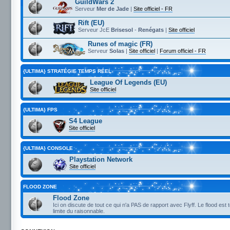
GuildWars 2
Serveur
Mer de Jade
|
Site officiel - FR
Rift (EU)
Serveur JcE
Brisesol
-
Renégats
|
Site officiel
Runes of magic (FR)
Serveur
Solas
|
Site officiel
|
Forum officiel - FR
{ULTIMA} STRATÉGIE TEMPS RÉEL
League Of Legends (EU)
Site officiel
{ULTIMA} FPS
S4 League
Site officiel
{ULTIMA} CONSOLE
Playstation Network
Site officiel
FLOOD ZONE
Flood Zone
Ici on discute de tout ce qui n'a PAS de rapport avec Flyff. Le flood est 
limite du raisonnable.