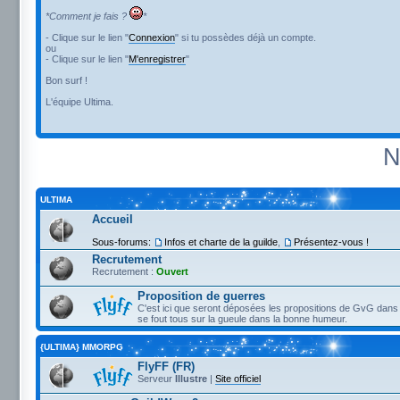
*Comment je fais ?
*
- Clique sur le lien "
Connexion
" si tu possèdes déjà un compte.
ou
- Clique sur le lien "
M'enregistrer
"
Bon surf !
L'équipe Ultima.
N
ULTIMA
Accueil
Sous-forums:
Infos et charte de la guilde
,
Présentez-vous !
Recrutement
Recrutement :
Ouvert
Proposition de guerres
C'est ici que seront déposées les propositions de GvG dans 
se fout tous sur la gueule dans la bonne humeur.
{ULTIMA} MMORPG
FlyFF (FR)
Serveur
Illustre
|
Site officiel