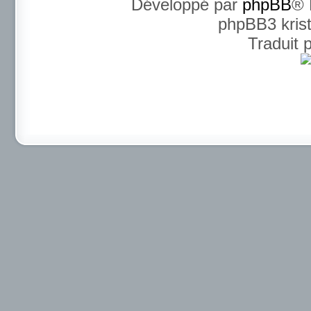
Développé par
phpBB
® 
phpBB3 kris
Traduit 