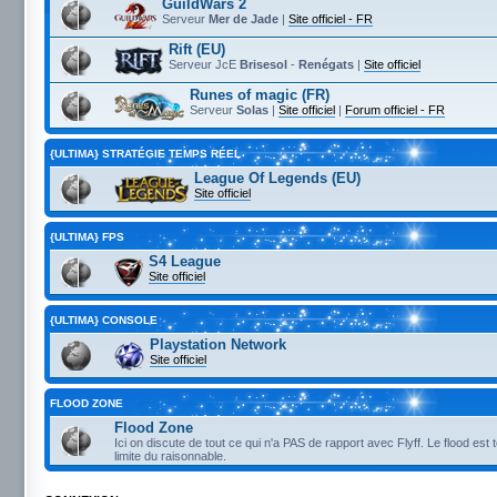
GuildWars 2
Serveur
Mer de Jade
|
Site officiel - FR
Rift (EU)
Serveur JcE
Brisesol
-
Renégats
|
Site officiel
Runes of magic (FR)
Serveur
Solas
|
Site officiel
|
Forum officiel - FR
{ULTIMA} STRATÉGIE TEMPS RÉEL
League Of Legends (EU)
Site officiel
{ULTIMA} FPS
S4 League
Site officiel
{ULTIMA} CONSOLE
Playstation Network
Site officiel
FLOOD ZONE
Flood Zone
Ici on discute de tout ce qui n'a PAS de rapport avec Flyff. Le flood est 
limite du raisonnable.