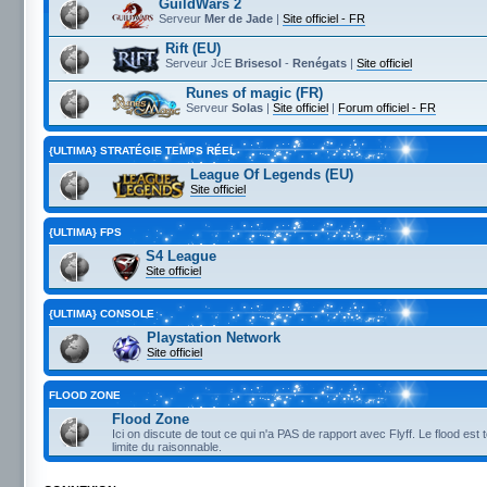
GuildWars 2
Serveur
Mer de Jade
|
Site officiel - FR
Rift (EU)
Serveur JcE
Brisesol
-
Renégats
|
Site officiel
Runes of magic (FR)
Serveur
Solas
|
Site officiel
|
Forum officiel - FR
{ULTIMA} STRATÉGIE TEMPS RÉEL
League Of Legends (EU)
Site officiel
{ULTIMA} FPS
S4 League
Site officiel
{ULTIMA} CONSOLE
Playstation Network
Site officiel
FLOOD ZONE
Flood Zone
Ici on discute de tout ce qui n'a PAS de rapport avec Flyff. Le flood est 
limite du raisonnable.