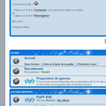
*Comment je fais ?
*
- Clique sur le lien "
Connexion
" si tu possèdes déjà un compte.
ou
- Clique sur le lien "
M'enregistrer
"
Bon surf !
L'équipe Ultima.
ULTIMA
Accueil
Sous-forums:
Infos et charte de la guilde
,
Présentez-vous !
Recrutement
Recrutement :
Ouvert
Proposition de guerres
C'est ici que seront déposées les propositions de GvG dans 
se fout tous sur la gueule dans la bonne humeur.
{ULTIMA} MMORPG
FlyFF (FR)
Serveur
Illustre
|
Site officiel