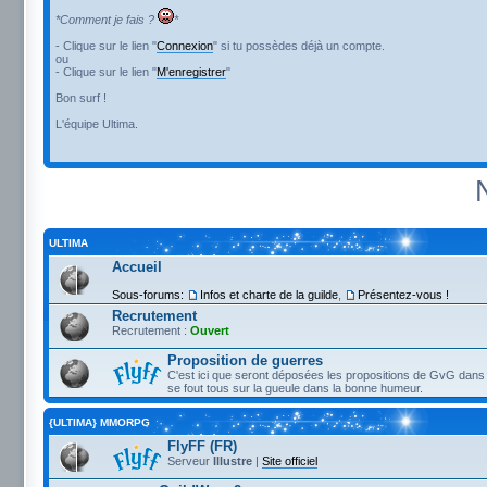
*Comment je fais ?
*
- Clique sur le lien "
Connexion
" si tu possèdes déjà un compte.
ou
- Clique sur le lien "
M'enregistrer
"
Bon surf !
L'équipe Ultima.
ULTIMA
Accueil
Sous-forums:
Infos et charte de la guilde
,
Présentez-vous !
Recrutement
Recrutement :
Ouvert
Proposition de guerres
C'est ici que seront déposées les propositions de GvG dans 
se fout tous sur la gueule dans la bonne humeur.
{ULTIMA} MMORPG
FlyFF (FR)
Serveur
Illustre
|
Site officiel