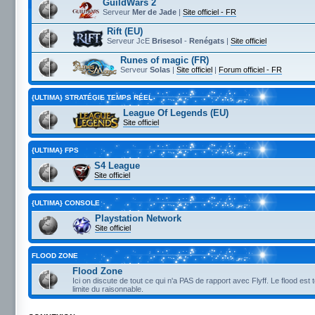
GuildWars 2
Serveur
Mer de Jade
|
Site officiel - FR
Rift (EU)
Serveur JcE
Brisesol
-
Renégats
|
Site officiel
Runes of magic (FR)
Serveur
Solas
|
Site officiel
|
Forum officiel - FR
{ULTIMA} STRATÉGIE TEMPS RÉEL
League Of Legends (EU)
Site officiel
{ULTIMA} FPS
S4 League
Site officiel
{ULTIMA} CONSOLE
Playstation Network
Site officiel
FLOOD ZONE
Flood Zone
Ici on discute de tout ce qui n'a PAS de rapport avec Flyff. Le flood est 
limite du raisonnable.