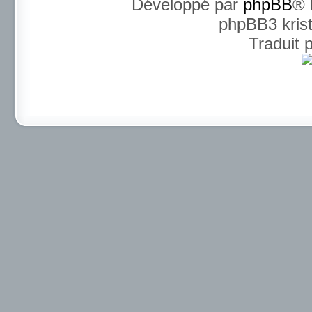
Développé par
phpBB
® 
phpBB3 kris
Traduit 