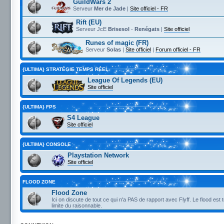
GuildWars 2
Serveur
Mer de Jade
|
Site officiel - FR
Rift (EU)
Serveur JcE
Brisesol
-
Renégats
|
Site officiel
Runes of magic (FR)
Serveur
Solas
|
Site officiel
|
Forum officiel - FR
{ULTIMA} STRATÉGIE TEMPS RÉEL
League Of Legends (EU)
Site officiel
{ULTIMA} FPS
S4 League
Site officiel
{ULTIMA} CONSOLE
Playstation Network
Site officiel
FLOOD ZONE
Flood Zone
Ici on discute de tout ce qui n'a PAS de rapport avec Flyff. Le flood est 
limite du raisonnable.