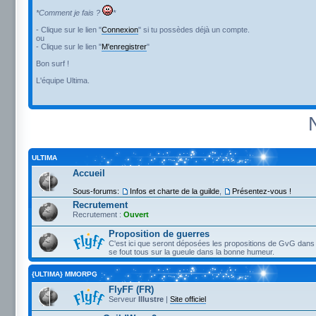
*Comment je fais ?
*
- Clique sur le lien "
Connexion
" si tu possèdes déjà un compte.
ou
- Clique sur le lien "
M'enregistrer
"
Bon surf !
L'équipe Ultima.
ULTIMA
Accueil
Sous-forums:
Infos et charte de la guilde
,
Présentez-vous !
Recrutement
Recrutement :
Ouvert
Proposition de guerres
C'est ici que seront déposées les propositions de GvG dans 
se fout tous sur la gueule dans la bonne humeur.
{ULTIMA} MMORPG
FlyFF (FR)
Serveur
Illustre
|
Site officiel