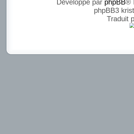
Développé par
phpBB
® 
phpBB3 kris
Traduit 