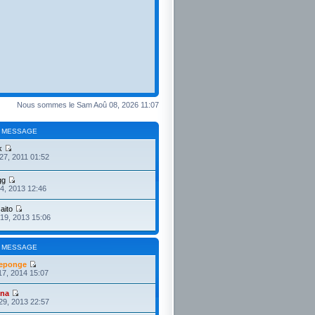
Nous sommes le Sam Aoû 08, 2026 11:07
 MESSAGE
k
27, 2011 01:52
gg
4, 2013 12:46
aito
19, 2013 15:06
 MESSAGE
eponge
17, 2014 15:07
ona
29, 2013 22:57