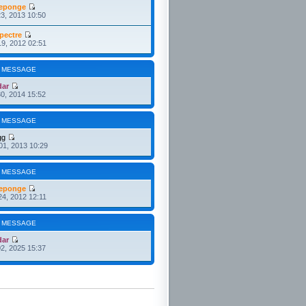
eponge
3, 2013 10:50
pectre
19, 2012 02:51
 MESSAGE
dar
30, 2014 15:52
 MESSAGE
gg
01, 2013 10:29
 MESSAGE
eponge
24, 2012 12:11
 MESSAGE
dar
2, 2025 15:37