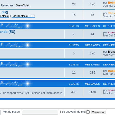
par
Bobl
22
120
-
Renégats
|
Site officiel
Jeu Mai 2
 (FR)
par
Thes
15
75
e officiel
|
Forum officiel - FR
Ven Oct 
SUJETS
MESSAGES
DERNIER
ends (EU)
par
spar
7
44
Mer Juil 
SUJETS
MESSAGES
DERNIER
par
Brun
5
170
Ven Nov 
SUJETS
MESSAGES
DERNIER
par
Bobl
11
135
Mar Jan 
SUJETS
MESSAGES
DERNIER
par
spar
338
9135
AS de rapport avec Flyff. Le flood est toléré dans la
Mer Avr 0
Mot de passe:
|
Se souvenir de moi