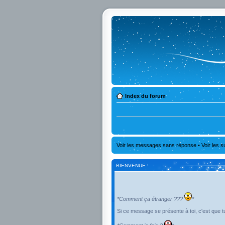
Index du forum
Voir les messages sans réponse
•
Voir les s
BIENVENUE !
*Comment ça étranger ???
*
Si ce message se présente à toi, c'est que tu