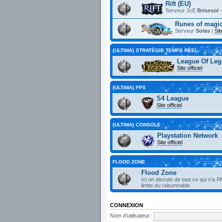
Rift (EU)
Serveur JcE
Brisesol
Runes of magic
Serveur
Solas
|
Sit
{ULTIMA} STRATÉGIE TEMPS RÉEL
League Of Leg
Site officiel
{ULTIMA} FPS
S4 League
Site officiel
{ULTIMA} CONSOLE
Playstation Network
Site officiel
FLOOD ZONE
Flood Zone
Ici on discute de tout ce qui n'a P
limite du raisonnable.
CONNEXION
Nom d’utilisateur: