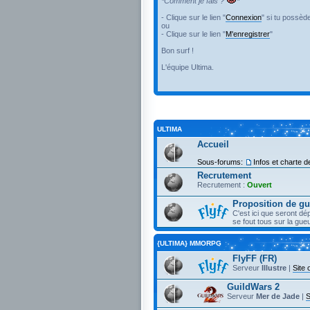
*Comment je fais ?
*
- Clique sur le lien "
Connexion
" si tu possèd
ou
- Clique sur le lien "
M'enregistrer
"
Bon surf !
L'équipe Ultima.
ULTIMA
Accueil
Sous-forums:
Infos et charte de
Recrutement
Recrutement :
Ouvert
Proposition de gu
C'est ici que seront d
se fout tous sur la gu
{ULTIMA} MMORPG
FlyFF (FR)
Serveur
Illustre
|
Site o
GuildWars 2
Serveur
Mer de Jade
|
S