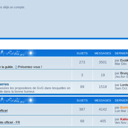
es déjà un compte.
SUJETS
MESSAGES
DERNIER
par
Exoti
273
3501
Mar Déc 
 la guilde
,
Présentez-vous !
par
Brun
3
19
Jeu Avr 0
erres
par
Lords
89
1518
éposées les propositions de GvG dans lesquelles on
Sam Oct 
eule dans la bonne humeur.
SUJETS
MESSAGES
DERNIER
par
Bobl
387
4142
fficiel
Lun Mar 
par
Kali
68
405
ite officiel - FR
Ven Nov 