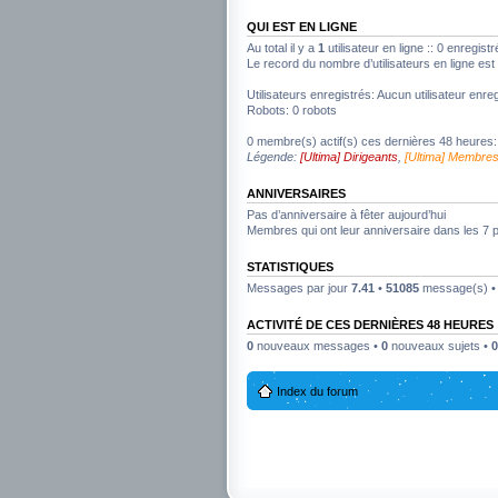
QUI EST EN LIGNE
Au total il y a
1
utilisateur en ligne :: 0 enregist
Le record du nombre d’utilisateurs en ligne es
Utilisateurs enregistrés: Aucun utilisateur enreg
Robots: 0 robots
0 membre(s) actif(s) ces dernières 48 heures:
Légende:
[Ultima] Dirigeants
,
[Ultima] Membre
ANNIVERSAIRES
Pas d’anniversaire à fêter aujourd’hui
Membres qui ont leur anniversaire dans les 7 
STATISTIQUES
Messages par jour
7.41
•
51085
message(s) 
ACTIVITÉ DE CES DERNIÈRES 48 HEURES
0
nouveaux messages •
0
nouveaux sujets •
0
Index du forum