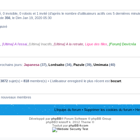
ré, 0 invisible, 0 robots et 1 invité (d’après le nombre d’utilisateurs actifs ces 5 dernières minut
t de
356
, le Dim Jan 19, 2020 05:30
istré
s
,
[Ultima] A l'essai
,
[Ultima] Inactifs
,
[Ultima] A la retraite
,
Ligue des filles
,
[Forum] Dev/créa
prochains jours:
Japanesa
(37),
Lordsaito
(34),
Pazule
(39),
Umimata
(40)
•
3872
sujet(s) •
818
membre(s) • L’utilisateur enregistré le plus récent est
bozart
.
nouveaux membres
L’équipe du forum
•
Supprimer les cookies du forum
• He
Développé par
phpBB
® Forum Software © phpBB Group
phpBB3 kristoff k. 2012 Theme ©
Traduit par
phpBB-fr.com