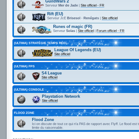
GuildWars 2
Serveur
Mer de Jade
|
Site officiel - FR
Rift (EU)
Serveur JcE
Brisesol
-
Renégats
|
Site officiel
Runes of magic (FR)
Serveur
Solas
|
Site officiel
|
Forum officiel - FR
{ULTIMA} STRATÉGIE TEMPS RÉEL
League Of Legends (EU)
Site officiel
{ULTIMA} FPS
S4 League
Site officiel
{ULTIMA} CONSOLE
Playstation Network
Site officiel
FLOOD ZONE
Flood Zone
Ici on discute de tout ce qui n'a PAS de rapport avec Flyff. Le flood est 
limite du raisonnable.