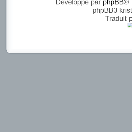
Développé par
phpBB
® 
phpBB3 kris
Traduit 