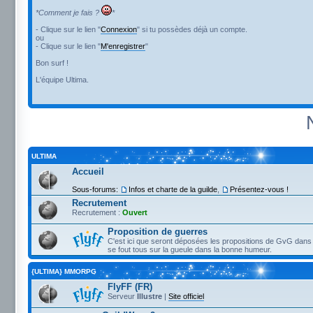
*Comment je fais ?
*
- Clique sur le lien "
Connexion
" si tu possèdes déjà un compte.
ou
- Clique sur le lien "
M'enregistrer
"
Bon surf !
L'équipe Ultima.
ULTIMA
Accueil
Sous-forums:
Infos et charte de la guilde
,
Présentez-vous !
Recrutement
Recrutement :
Ouvert
Proposition de guerres
C'est ici que seront déposées les propositions de GvG dans 
se fout tous sur la gueule dans la bonne humeur.
{ULTIMA} MMORPG
FlyFF (FR)
Serveur
Illustre
|
Site officiel