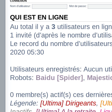
CONNEXION
Nom d’utilisateur:
Mot de passe:
QUI EST EN LIGNE
Au total il y a
3
utilisateurs en lign
1 invité (d’après le nombre d’utili
Le record du nombre d’utilisateur
2020 05:30
Utilisateurs enregistrés: Aucun uti
Robots:
Baidu [Spider]
,
Majesti
0 membre(s) actif(s) ces dernière
Légende:
[Ultima] Dirigeants
,
[Ul
Inactifs
,
[Ultima] A la retraite
,
Ligu