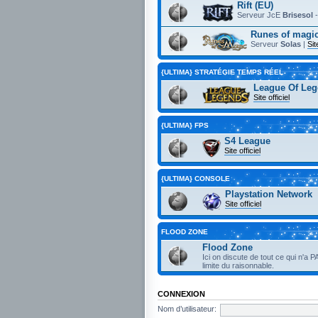
Rift (EU)
Serveur JcE
Brisesol
Runes of magic
Serveur
Solas
|
Sit
{ULTIMA} STRATÉGIE TEMPS RÉEL
League Of Leg
Site officiel
{ULTIMA} FPS
S4 League
Site officiel
{ULTIMA} CONSOLE
Playstation Network
Site officiel
FLOOD ZONE
Flood Zone
Ici on discute de tout ce qui n'a P
limite du raisonnable.
CONNEXION
Nom d’utilisateur: