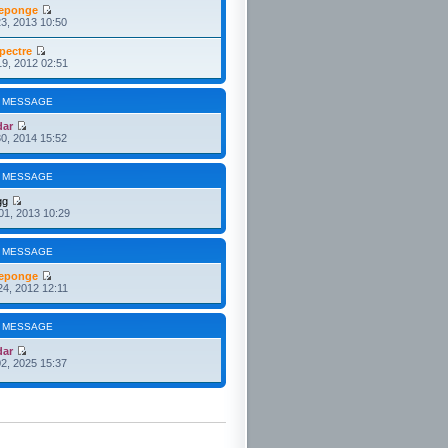
eponge
3, 2013 10:50
pectre
19, 2012 02:51
 MESSAGE
dar
30, 2014 15:52
 MESSAGE
gg
01, 2013 10:29
 MESSAGE
eponge
24, 2012 12:11
 MESSAGE
dar
2, 2025 15:37