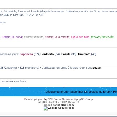
tré, 0 invisible, 1 robot et 1 invité (d’après le nombre d’utilisateurs actifs ces 5 dernières minut
t de
356
, le Dim Jan 19, 2020 05:30
istré
s
,
[Ultima] A l'essai
,
[Ultima] Inactifs
,
[Ultima] A la retraite
,
Ligue des filles
,
[Forum] Dev/créa
prochains jours:
Japanesa
(37),
Lordsaito
(34),
Pazule
(39),
Umimata
(40)
•
3872
sujet(s) •
818
membre(s) • L’utilisateur enregistré le plus récent est
bozart
.
nouveaux membres
L’équipe du forum
•
Supprimer les cookies du forum
• He
Développé par
phpBB
® Forum Software © phpBB Group
phpBB3 kristoff k. 2012 Theme ©
Traduit par
phpBB-fr.com