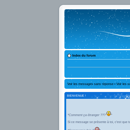
Index du forum
Voir les messages sans réponse
•
Voir les s
BIENVENUE !
*Comment ça étranger ???
*
Si ce message se présente à toi, c'est que tu