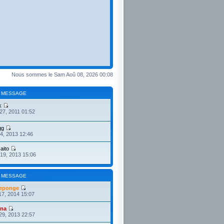
Nous sommes le Sam Aoû 08, 2026 00:08
 MESSAGE
k
27, 2011 01:52
gg
4, 2013 12:46
aito
19, 2013 15:06
 MESSAGE
eponge
17, 2014 15:07
ona
29, 2013 22:57