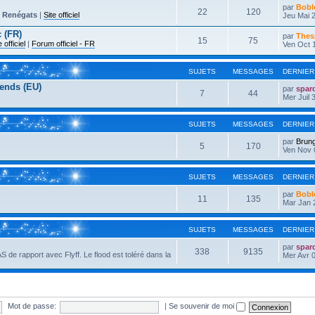
par
Bobl
22
120
-
Renégats
|
Site officiel
Jeu Mai 2
 (FR)
par
Thes
15
75
e officiel
|
Forum officiel - FR
Ven Oct 
SUJETS
MESSAGES
DERNIER
ends (EU)
par
spar
7
44
Mer Juil 
SUJETS
MESSAGES
DERNIER
par
Brun
5
170
Ven Nov 
SUJETS
MESSAGES
DERNIER
par
Bobl
11
135
Mar Jan 
SUJETS
MESSAGES
DERNIER
par
spar
338
9135
AS de rapport avec Flyff. Le flood est toléré dans la
Mer Avr 0
Mot de passe:
|
Se souvenir de moi