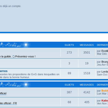
es déjà un compte.
SUJETS
MESSAGES
DERNIER
par
Exoti
273
3501
Mar Déc 
 la guilde
,
Présentez-vous !
par
Brun
3
19
Jeu Avr 0
erres
par
Lords
89
1518
éposées les propositions de GvG dans lesquelles on
Sam Oct 
eule dans la bonne humeur.
SUJETS
MESSAGES
DERNIER
par
Bobl
387
4142
fficiel
Lun Mar 
par
Kali
68
405
ite officiel - FR
Ven Nov 