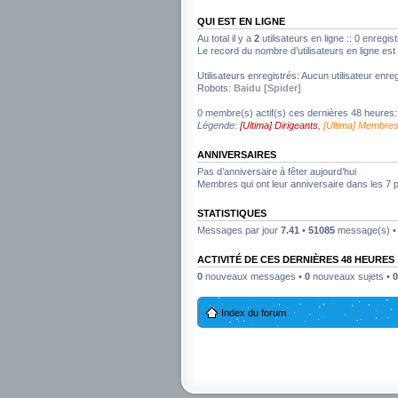
QUI EST EN LIGNE
Au total il y a
2
utilisateurs en ligne :: 0 enregis
Le record du nombre d’utilisateurs en ligne es
Utilisateurs enregistrés: Aucun utilisateur enreg
Robots:
Baidu [Spider]
0 membre(s) actif(s) ces dernières 48 heures:
Légende:
[Ultima] Dirigeants
,
[Ultima] Membre
ANNIVERSAIRES
Pas d’anniversaire à fêter aujourd’hui
Membres qui ont leur anniversaire dans les 7 
STATISTIQUES
Messages par jour
7.41
•
51085
message(s) 
ACTIVITÉ DE CES DERNIÈRES 48 HEURES
0
nouveaux messages •
0
nouveaux sujets •
0
Index du forum