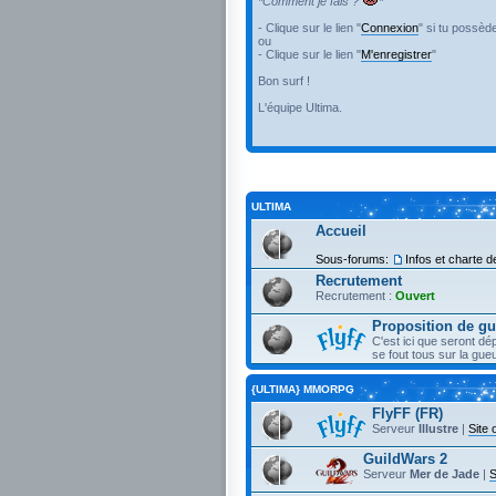
*Comment je fais ?
*
- Clique sur le lien "
Connexion
" si tu possèd
ou
- Clique sur le lien "
M'enregistrer
"
Bon surf !
L'équipe Ultima.
ULTIMA
Accueil
Sous-forums:
Infos et charte de
Recrutement
Recrutement :
Ouvert
Proposition de gu
C'est ici que seront d
se fout tous sur la gu
{ULTIMA} MMORPG
FlyFF (FR)
Serveur
Illustre
|
Site o
GuildWars 2
Serveur
Mer de Jade
|
S