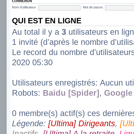
CONNEXION
Nom d’utilisateur:
Mot de passe:
QUI EST EN LIGNE
Au total il y a
3
utilisateurs en lign
1 invité (d’après le nombre d’utili
Le record du nombre d’utilisateur
2020 05:30
Utilisateurs enregistrés: Aucun uti
Robots:
Baidu [Spider]
,
Google 
0 membre(s) actif(s) ces dernière
Légende:
[Ultima] Dirigeants
,
[Ul
Inactifs
,
[Ultima] A la retraite
,
Ligu