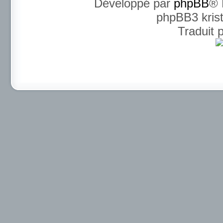
Développé par
phpBB
® 
phpBB3 kris
Traduit 