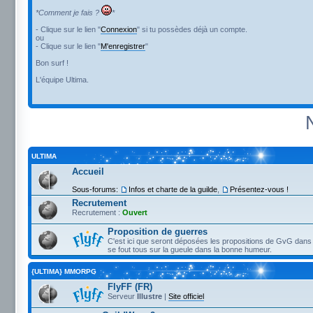
*Comment je fais ?
*
- Clique sur le lien "
Connexion
" si tu possèdes déjà un compte.
ou
- Clique sur le lien "
M'enregistrer
"
Bon surf !
L'équipe Ultima.
ULTIMA
Accueil
Sous-forums:
Infos et charte de la guilde
,
Présentez-vous !
Recrutement
Recrutement :
Ouvert
Proposition de guerres
C'est ici que seront déposées les propositions de GvG dans 
se fout tous sur la gueule dans la bonne humeur.
{ULTIMA} MMORPG
FlyFF (FR)
Serveur
Illustre
|
Site officiel