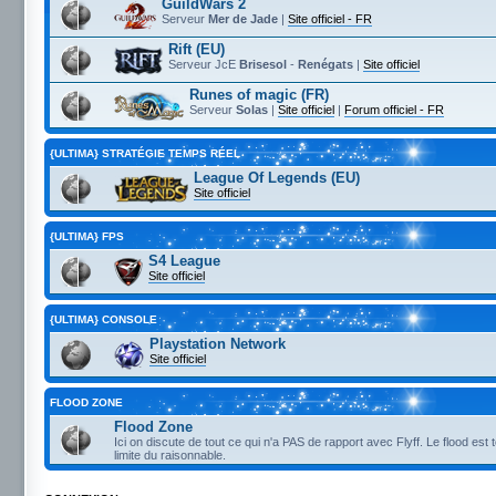
GuildWars 2
Serveur
Mer de Jade
|
Site officiel - FR
Rift (EU)
Serveur JcE
Brisesol
-
Renégats
|
Site officiel
Runes of magic (FR)
Serveur
Solas
|
Site officiel
|
Forum officiel - FR
{ULTIMA} STRATÉGIE TEMPS RÉEL
League Of Legends (EU)
Site officiel
{ULTIMA} FPS
S4 League
Site officiel
{ULTIMA} CONSOLE
Playstation Network
Site officiel
FLOOD ZONE
Flood Zone
Ici on discute de tout ce qui n'a PAS de rapport avec Flyff. Le flood est 
limite du raisonnable.