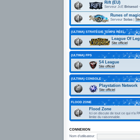
Rift (EU)
Serveur JcE
Brisesol
Runes of magic
Serveur
Solas
|
Sit
{ULTIMA} STRATÉGIE TEMPS RÉEL
League Of Leg
Site officiel
{ULTIMA} FPS
S4 League
Site officiel
{ULTIMA} CONSOLE
Playstation Network
Site officiel
FLOOD ZONE
Flood Zone
Ici on discute de tout ce qui n'a P
limite du raisonnable.
CONNEXION
Nom d’utilisateur: