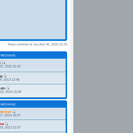
Nous sommes le Jeu Aoû 06, 2026 10:23
 MESSAGE
k
27, 2011 01:52
gg
4, 2013 12:46
aito
19, 2013 15:06
 MESSAGE
eponge
17, 2014 15:07
ona
29, 2013 22:57