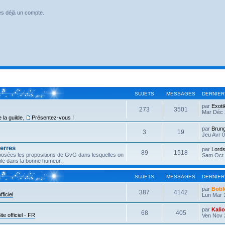
es déjà un compte.
SUJETS
MESSAGES
DERNIER
par
Exoti
273
3501
Mar Déc 
 la guilde
,
Présentez-vous !
par
Brun
3
19
Jeu Avr 0
erres
par
Lords
89
1518
éposées les propositions de GvG dans lesquelles on
Sam Oct 
eule dans la bonne humeur.
SUJETS
MESSAGES
DERNIER
par
Bobl
387
4142
fficiel
Lun Mar 
par
Kali
68
405
ite officiel - FR
Ven Nov 