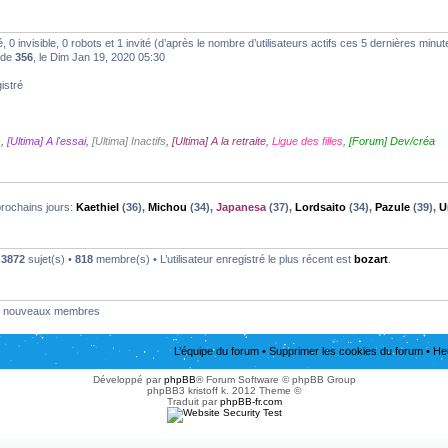
ré, 0 invisible, 0 robots et 1 invité (d’après le nombre d’utilisateurs actifs ces 5 dernières minut
t de
356
, le Dim Jan 19, 2020 05:30
istré
s
,
[Ultima] A l'essai
,
[Ultima] Inactifs
,
[Ultima] A la retraite
,
Ligue des filles
,
[Forum] Dev/créa
prochains jours:
Kaethiel
(36),
Michou
(34),
Japanesa
(37),
Lordsaito
(34),
Pazule
(39),
U
•
3872
sujet(s) •
818
membre(s) • L’utilisateur enregistré le plus récent est
bozart
.
nouveaux membres
L’équipe du forum
•
Supprimer les cookies du forum
• He
Développé par
phpBB
® Forum Software © phpBB Group
phpBB3 kristoff k. 2012 Theme ©
Traduit par
phpBB-fr.com