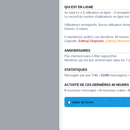
QUI EST EN LIGNE
Au total il y a
1
utilisateur en ligne :: 0 enregist
Le record du nombre d’utilisateurs en ligne es
Utilisateurs enregistrés: Aucun utilisateur enreg
Robots: 0 robots
0 membre(s) actif(s) ces dernières 48 heures:
Légende:
[Ultima] Dirigeants
,
[Ultima] Membre
ANNIVERSAIRES
Pas d’anniversaire à fêter aujourd’hui
Membres qui ont leur anniversaire dans les 7 
STATISTIQUES
Messages par jour
7.41
•
51085
message(s) 
ACTIVITÉ DE CES DERNIÈRES 48 HEURES
0
nouveaux messages •
0
nouveaux sujets •
0
Index du forum