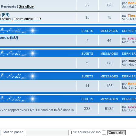
par
Bobl
22
120
-
Renégats
|
Site officiel
Jeu Mai 2
 (FR)
par
Thes
15
75
e officiel
|
Forum officiel - FR
Ven Oct 
SUJETS
MESSAGES
DERNIER
ends (EU)
par
spar
7
44
Mer Juil 
SUJETS
MESSAGES
DERNIER
par
Brun
5
170
Ven Nov 
SUJETS
MESSAGES
DERNIER
par
Bobl
11
135
Mar Jan 
SUJETS
MESSAGES
DERNIER
par
spar
338
9135
AS de rapport avec Flyff. Le flood est toléré dans la
Mer Avr 0
Mot de passe:
|
Se souvenir de moi