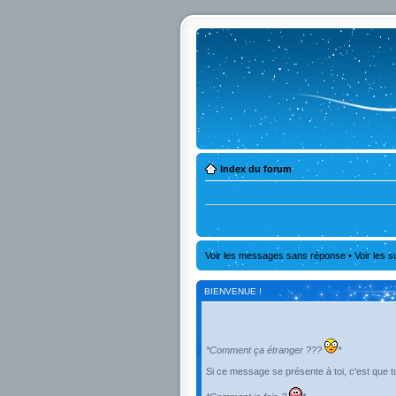
Index du forum
Voir les messages sans réponse
•
Voir les s
BIENVENUE !
*Comment ça étranger ???
*
Si ce message se présente à toi, c'est que tu