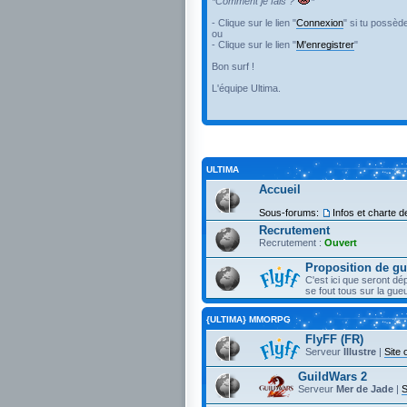
*Comment je fais ?
*
- Clique sur le lien "
Connexion
" si tu possèd
ou
- Clique sur le lien "
M'enregistrer
"
Bon surf !
L'équipe Ultima.
ULTIMA
Accueil
Sous-forums:
Infos et charte de
Recrutement
Recrutement :
Ouvert
Proposition de gu
C'est ici que seront d
se fout tous sur la gu
{ULTIMA} MMORPG
FlyFF (FR)
Serveur
Illustre
|
Site o
GuildWars 2
Serveur
Mer de Jade
|
S