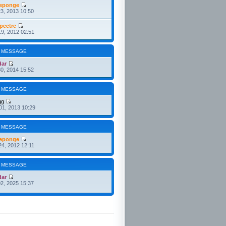
eponge
3, 2013 10:50
pectre
19, 2012 02:51
 MESSAGE
dar
30, 2014 15:52
 MESSAGE
gg
01, 2013 10:29
 MESSAGE
eponge
24, 2012 12:11
 MESSAGE
dar
2, 2025 15:37