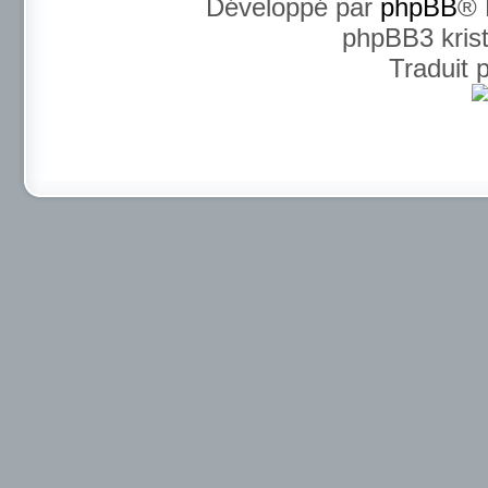
Développé par
phpBB
® 
phpBB3 kris
Traduit 