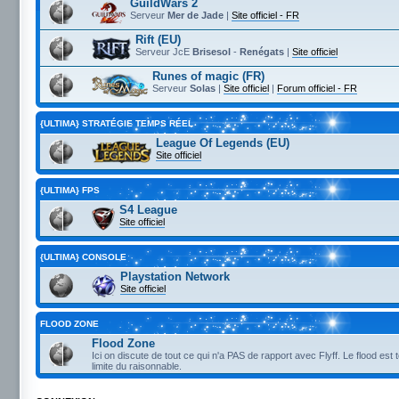
GuildWars 2
Serveur
Mer de Jade
|
Site officiel - FR
Rift (EU)
Serveur JcE
Brisesol
-
Renégats
|
Site officiel
Runes of magic (FR)
Serveur
Solas
|
Site officiel
|
Forum officiel - FR
{ULTIMA} STRATÉGIE TEMPS RÉEL
League Of Legends (EU)
Site officiel
{ULTIMA} FPS
S4 League
Site officiel
{ULTIMA} CONSOLE
Playstation Network
Site officiel
FLOOD ZONE
Flood Zone
Ici on discute de tout ce qui n'a PAS de rapport avec Flyff. Le flood est 
limite du raisonnable.