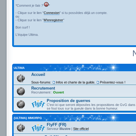
*Comment je fais ?
*
- Clique sur le lien "
Connexion
" si tu possèdes déjà un compte.
ou
- Clique sur le lien "
M'enregistrer
"
Bon surf !
L'équipe Ultima.
ULTIMA
Accueil
Sous-forums:
Infos et charte de la guilde
,
Présentez-vous !
Recrutement
Recrutement :
Ouvert
Proposition de guerres
C'est ici que seront déposées les propositions de GvG dans 
se fout tous sur la gueule dans la bonne humeur.
{ULTIMA} MMORPG
FlyFF (FR)
Serveur
Illustre
|
Site officiel