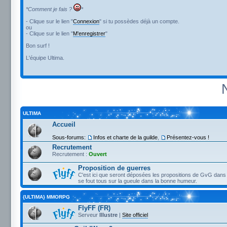
*Comment je fais ?
*
- Clique sur le lien "
Connexion
" si tu possèdes déjà un compte.
ou
- Clique sur le lien "
M'enregistrer
"
Bon surf !
L'équipe Ultima.
ULTIMA
Accueil
Sous-forums:
Infos et charte de la guilde
,
Présentez-vous !
Recrutement
Recrutement :
Ouvert
Proposition de guerres
C'est ici que seront déposées les propositions de GvG dans 
se fout tous sur la gueule dans la bonne humeur.
{ULTIMA} MMORPG
FlyFF (FR)
Serveur
Illustre
|
Site officiel