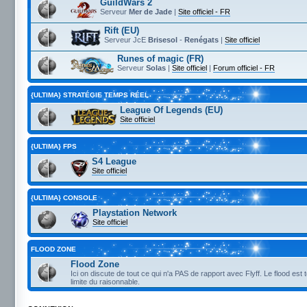
GuildWars 2
Serveur
Mer de Jade
|
Site officiel - FR
Rift (EU)
Serveur JcE
Brisesol
-
Renégats
|
Site officiel
Runes of magic (FR)
Serveur
Solas
|
Site officiel
|
Forum officiel - FR
{ULTIMA} STRATÉGIE TEMPS RÉEL
League Of Legends (EU)
Site officiel
{ULTIMA} FPS
S4 League
Site officiel
{ULTIMA} CONSOLE
Playstation Network
Site officiel
FLOOD ZONE
Flood Zone
Ici on discute de tout ce qui n'a PAS de rapport avec Flyff. Le flood est 
limite du raisonnable.