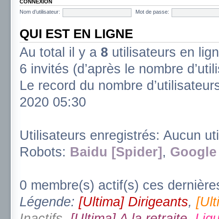
CONNEXION
Nom d’utilisateur:
Mot de passe:
QUI EST EN LIGNE
Au total il y a
8
utilisateurs en lign
6 invités (d’après le nombre d’uti
Le record du nombre d’utilisateur
2020 05:30
Utilisateurs enregistrés: Aucun uti
Robots:
Baidu [Spider]
,
Google 
0 membre(s) actif(s) ces dernière
Légende:
[Ultima] Dirigeants
,
[Ul
Inactifs
,
[Ultima] A la retraite
,
Ligu