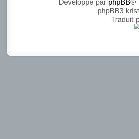
Développé par
phpBB
® 
phpBB3 kris
Traduit 