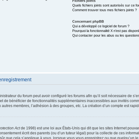
Fichiers joints
Quels fichiers joints sont autorisés sur ce f
Comment trouver tous mes fichiers joints ?
Concernant phpBB
Qui a développé ce logiciel de forum ?
Pourquoi la fonctionnalité X n’est pas disponi
Qui contacter pour les abus ou les question
enregistrement
nistrateur du forum peut avoir configuré les forums afin qu’il soit nécessaire de s’
met de bénéficier de fonctionnalités supplémentaires inaccessibles aux invités comm
x autres membres, l’adhésion à des groupes, etc. La création d’un compte est rapid
otection Act
de 1998) est une loi aux États-Unis qui dit que les sites Internet pouva
nsentement écrit des parents (ou d’un tuteur légal) pour la collecte de ces informat
sûr que cela s’applique à vous, lorsque vous vous enregistrez ou que quelqu’un le f