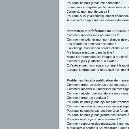
Pourquoi ne puis-je pas me connecter ?
Je me suis enregistré par le passé mais je 
J’ai perdu mon mot de passe !
Pourquoi suis-je automatiquement déconnec
À quoi sert « Supprimer les cookies du foru
Paramètres et préférences de l’utilisateur
Comment modifier mes paramètres ?
Comment empêcher mon nom d’apparaître da
Les heures ne sont pas correctes !
J’ai changé mon fuseau horaire et l’heure est
Ma langue n’est pas dans la liste !
A quoi correspondent les images à proximité 
Comment puis-je afficher un avatar ?
Qu’est-ce que mon rang et comment le modif
Lorsque je clique sur le lien
e-mail
d’un memb
Problèmes liés à la publication de mess
Comment créer un nouveau sujet ou poster 
Comment modifier ou supprimer un messag
Comment ajouter une signature à mes mess
Comment créer un sondage ?
Pourquoi ne puis-je pas ajouter plus d’opti
Comment modifier ou supprimer un sondage
Pourquoi ne puis-je pas accéder à un forum 
Pourquoi ne puis-je pas joindre des fichier
Pourquoi ai-je reçu un avertissement ?
Comment rapporter des messages à un mod
À quoi sert le bouton « Sauvegarder » dans