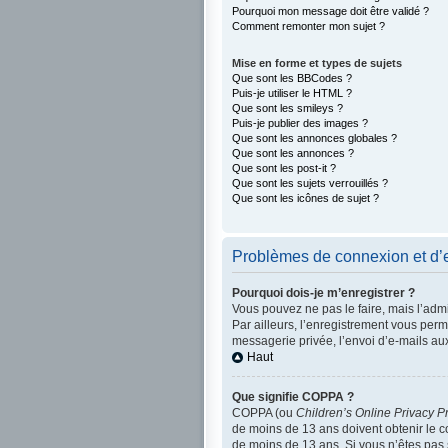
Pourquoi mon message doit être validé ?
Comment remonter mon sujet ?
Mise en forme et types de sujets
Que sont les BBCodes ?
Puis-je utiliser le HTML ?
Que sont les smileys ?
Puis-je publier des images ?
Que sont les annonces globales ?
Que sont les annonces ?
Que sont les post-it ?
Que sont les sujets verrouillés ?
Que sont les icônes de sujet ?
Problèmes de connexion et d’
Pourquoi dois-je m’enregistrer ?
Vous pouvez ne pas le faire, mais l’admi
Par ailleurs, l’enregistrement vous per
messagerie privée, l’envoi d’e-mails au
Haut
Que signifie COPPA ?
COPPA (ou
Children’s Online Privacy Pr
de moins de 13 ans doivent obtenir le co
de moins de 13 ans. Si vous n’êtes pas 