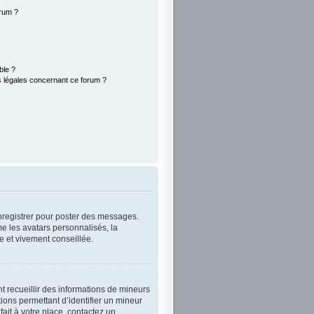
orum ?
ble ?
s légales concernant ce forum ?
enregistrer pour poster des messages.
e les avatars personnalisés, la
e et vivement conseillée.
nt recueillir des informations de mineurs
ions permettant d’identifier un mineur
ait à votre place, contactez un