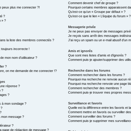
Comment devenir chef de groupe ?
ne peux plus me connecter ?!
Pourquoi certains membres apparaissent dan
Qu’est-ce qu’un « Groupe par défaut » ?
té ?
Qu’est-ce que le lien « L’équipe du forum » ?
m » ?
Messagerie privée
Je ne peux pas envoyer de messages privé
Je reçois sans arrêt des messages indésirab
ns la liste des membres connectés ?
J’ai reçu un spam ou un e-mail abusif d’un 
 toujours incorrecte !
Amis et ignorés
Que sont mes listes d’amis et d’ignorés ?
de mon nom d’utilisateur ?
Comment puis-je ajouter/supprimer des utilis
ier ?
Recherche dans les forums
re, on me demande de me connecter !?
Comment rechercher dans les forums ?
Pourquoi ma recherche ne renvoie aucun rés
ages
Pourquoi ma recherche renvoie une page bl
une réponse ?
Comment rechercher des membres ?
e ?
Comment puis-je trouver mes propres messa
ages ?
Surveillance et favoris
ons à mon sondage ?
Quelle est la différence entre les favoris et l
 ?
Comment mettre en favoris ou surveiller des
?
Comment surveiller des forums ?
s à mon message ?
Comment puis-je supprimer mes surveillance
érateur ?
 la page de rédaction de message ?