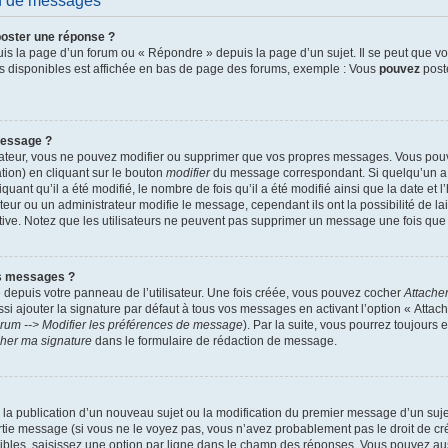
on de messages
oster une réponse ?
s la page d’un forum ou « Répondre » depuis la page d’un sujet. Il se peut que vo
ns disponibles est affichée en bas de page des forums, exemple : Vous
pouvez
post
message ?
rateur, vous ne pouvez modifier ou supprimer que vos propres messages. Vous pou
tion) en cliquant sur le bouton
modifier
du message correspondant. Si quelqu’un a 
uant qu’il a été modifié, le nombre de fois qu’il a été modifié ainsi que la date et 
ur ou un administrateur modifie le message, cependant ils ont la possibilité de lai
ative. Notez que les utilisateurs ne peuvent pas supprimer un message une fois qu
s messages ?
depuis votre panneau de l’utilisateur. Une fois créée, vous pouvez cocher
Attache
 ajouter la signature par défaut à tous vos messages en activant l’option « Attac
orum --> Modifier les préférences de message
). Par la suite, vous pourrez toujours
cher ma signature
dans le formulaire de rédaction de message.
de la publication d’un nouveau sujet ou la modification du premier message d’un suje
tie message (si vous ne le voyez pas, vous n’avez probablement pas le droit de cré
bles, saisissez une option par ligne dans le champ des réponses. Vous pouvez au