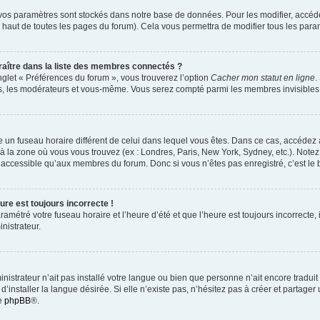
vos paramètres sont stockés dans notre base de données. Pour les modifier, accé
 haut de toutes les pages du forum). Cela vous permettra de modifier tous les para
tre dans la liste des membres connectés ?
nglet « Préférences du forum », vous trouverez l’option
Cacher mon statut en ligne
.
urs, les modérateurs et vous-même. Vous serez compté parmi les membres invisibles
lise un fuseau horaire différent de celui dans lequel vous êtes. Dans ce cas, accédez
 à la zone où vous vous trouvez (ex : Londres, Paris, New York, Sydney, etc.). Notez
accessible qu’aux membres du forum. Donc si vous n’êtes pas enregistré, c’est le 
ure est toujours incorrecte !
amétré votre fuseau horaire et l’heure d’été et que l’heure est toujours incorrecte, 
nistrateur.
ministrateur n’ait pas installé votre langue ou bien que personne n’ait encore trad
installer la langue désirée. Si elle n’existe pas, n’hésitez pas à créer et partager
de
phpBB
®.