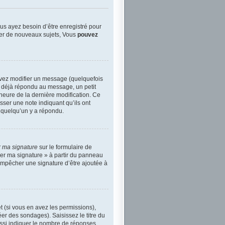
us ayez besoin d’être enregistré pour
er de nouveaux sujets, Vous
pouvez
vez modifier un message (quelquefois
déjà répondu au message, un petit
l’heure de la dernière modification. Ce
sser une note indiquant qu’ils ont
e quelqu’un y a répondu.
r ma signature
sur le formulaire de
her ma signature » à partir du panneau
 empêcher une signature d’être ajoutée à
t (si vous en avez les permissions),
er des sondages). Saisissez le titre du
ssi indiquer le nombre de réponses