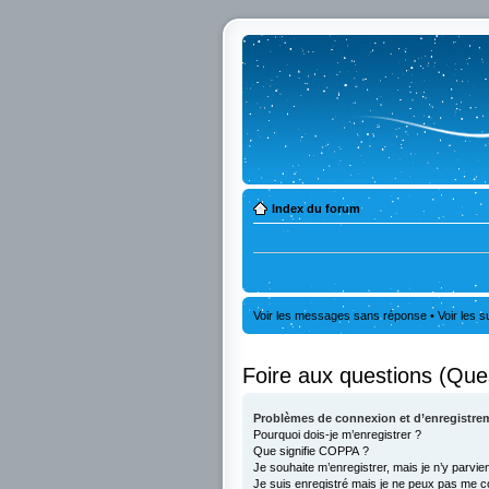
Index du forum
Voir les messages sans réponse
•
Voir les s
Foire aux questions (Qu
Problèmes de connexion et d’enregistre
Pourquoi dois-je m’enregistrer ?
Que signifie COPPA ?
Je souhaite m’enregistrer, mais je n’y parvie
Je suis enregistré mais je ne peux pas me c