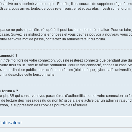
 désactivé ou supprimé votre compte. En effet, il est courant de supprimer réguliè
Si cela vous arrive, tentez de vous ré-enregistrer et soyez plus investi sur le forum.
asse ne puisse pas être récupéré, il peut facilement être réinitialisé. Pour ce fai
 passe
. Suivez les instructions énoncées et vous devriez pouvoir à nouveau vous c
nitialiser votre mot de passe, contactez un administrateur du forum.
connecté ?
nir de moi
lors de votre connexion, vous ne resterez connecté que pendant une 
 votre insu en utilisant le même ordinateur. Pour rester connecté, cochez la case
Se
 un ordinateur public pour accéder au forum (bibliothèque, cyber-café, université, 
um a désactivé cette fonctionnalité.
u forum » ?
r phpBB qui conservent vos paramètres d’authentification et votre connexion au for
rs de lecture des messages (lu ou non lu) si cela a été activé par un administrateur
on, la suppression des cookies pourrait les résoudre.
utilisateur