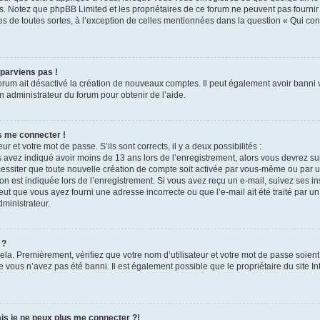
is. Notez que phpBB Limited et les propriétaires de ce forum ne peuvent pas fournir
es de toutes sortes, à l’exception de celles mentionnées dans la question « Qui con
 parviens pas !
forum ait désactivé la création de nouveaux comptes. Il peut également avoir banni vo
n administrateur du forum pour obtenir de l’aide.
s me connecter !
ur et votre mot de passe. S’ils sont corrects, il y a deux possibilités :
s avez indiqué avoir moins de 13 ans lors de l’enregistrement, alors vous devrez sui
ssiter que toute nouvelle création de compte soit activée par vous-même ou par u
on est indiquée lors de l’enregistrement. Si vous avez reçu un e-mail, suivez ses ins
eut que vous ayez fourni une adresse incorrecte ou que l’e-mail ait été traité par un 
dministrateur.
 ?
la. Premièrement, vérifiez que votre nom d’utilisateur et votre mot de passe soient c
e vous n’avez pas été banni. Il est également possible que le propriétaire du site In
is je ne peux plus me connecter ?!