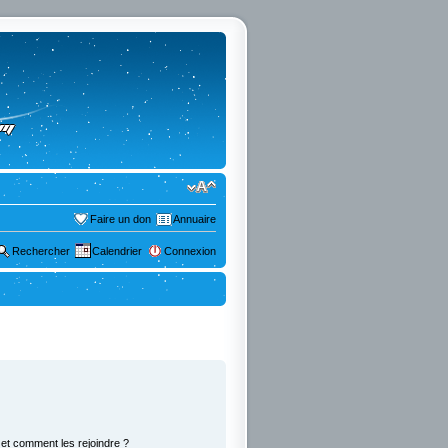
Faire un don
Annuaire
Rechercher
Calendrier
Connexion
s et comment les rejoindre ?