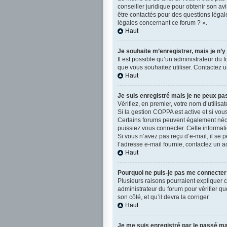
conseiller juridique pour obtenir son av
être contactés pour des questions légal
légales concernant ce forum ? ».
Haut
Je souhaite m’enregistrer, mais je n’y
Il est possible qu’un administrateur du 
que vous souhaitez utiliser. Contactez u
Haut
Je suis enregistré mais je ne peux pa
Vérifiez, en premier, votre nom d’utilisate
Si la gestion COPPA est active et si vou
Certains forums peuvent également néce
puissiez vous connecter. Cette informati
Si vous n’avez pas reçu d’e-mail, il se p
l’adresse e-mail fournie, contactez un a
Haut
Pourquoi ne puis-je pas me connecter
Plusieurs raisons pourraient expliquer ce
administrateur du forum pour vérifier qu
son côté, et qu’il devra la corriger.
Haut
Je me suis enregistré par le passé ma