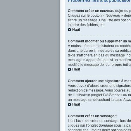
Problèmes liés à la publicati
Comment créer un nouveau sujet ou p
Cliquez sur le bouton « Nouveau » depui
écrire un message. Une liste des optio
joindre des fichiers, etc.
Haut
Comment modifier ou supprimer un 
À moins d’être administrateur ou modé
dans une durée limitée après sa publica
texte s’affichera en bas du message indiq
message n’apparaîtra pas si un modérate
modifié le message de leur propre initi
Haut
Comment ajouter une signature à me
Vous devez d’abord créer une signature 
rédaction de message. Vous pouvez aussi
de l’utilisateur (onglet
Préférences du f
un message en décochant la case
Atta
Haut
Comment créer un sondage ?
Il est facile de créer un sondage, lors 
cliquez sur l’onglet
Sondage
sous la par
sondage et au moins deux options possi