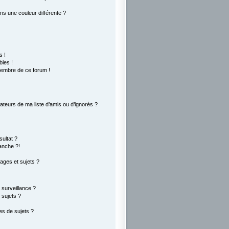
s une couleur différente ?
s !
les !
membre de ce forum !
ateurs de ma liste d’amis ou d’ignorés ?
ultat ?
anche ?!
ges et sujets ?
a surveillance ?
 sujets ?
s de sujets ?