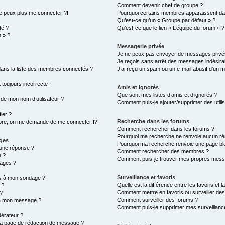
Comment devenir chef de groupe ?
ne peux plus me connecter ?!
Pourquoi certains membres apparaissent dan
Qu’est-ce qu’un « Groupe par défaut » ?
té ?
Qu’est-ce que le lien « L’équipe du forum » ?
m » ?
Messagerie privée
Je ne peux pas envoyer de messages privé
Je reçois sans arrêt des messages indésirab
ns la liste des membres connectés ?
J’ai reçu un spam ou un e-mail abusif d’un 
 toujours incorrecte !
Amis et ignorés
Que sont mes listes d’amis et d’ignorés ?
de mon nom d’utilisateur ?
Comment puis-je ajouter/supprimer des utilis
ier ?
Recherche dans les forums
re, on me demande de me connecter !?
Comment rechercher dans les forums ?
Pourquoi ma recherche ne renvoie aucun rés
ages
Pourquoi ma recherche renvoie une page bl
une réponse ?
Comment rechercher des membres ?
e ?
Comment puis-je trouver mes propres messa
ages ?
Surveillance et favoris
ons à mon sondage ?
Quelle est la différence entre les favoris et l
 ?
Comment mettre en favoris ou surveiller des
?
Comment surveiller des forums ?
s à mon message ?
Comment puis-je supprimer mes surveillance
érateur ?
 la page de rédaction de message ?