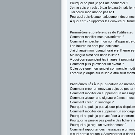
Pourquoi ne puis-je pas me connecter ?
Je me suis enregistré par le passé mais je 
J’ai perdu mon mot de passe !
Pourquoi suis-je automatiquement déconnec
À quoi sert « Supprimer les cookies du foru
Paramètres et préférences de l’utilisateur
Comment modifier mes paramètres ?
Comment empêcher mon nom d’apparaître da
Les heures ne sont pas correctes !
J’ai changé mon fuseau horaire et l’heure est
Ma langue n’est pas dans la liste !
A quoi correspondent les images à proximité 
Comment puis-je afficher un avatar ?
Qu’est-ce que mon rang et comment le modif
Lorsque je clique sur le lien
e-mail
d’un memb
Problèmes liés à la publication de mess
Comment créer un nouveau sujet ou poster 
Comment modifier ou supprimer un messag
Comment ajouter une signature à mes mess
Comment créer un sondage ?
Pourquoi ne puis-je pas ajouter plus d’opti
Comment modifier ou supprimer un sondage
Pourquoi ne puis-je pas accéder à un forum 
Pourquoi ne puis-je pas joindre des fichier
Pourquoi ai-je reçu un avertissement ?
Comment rapporter des messages à un mod
À quoi sert le bouton « Sauvegarder » dans