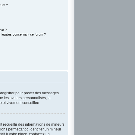
orum ?
ble ?
s légales concernant ce forum ?
enregistrer pour poster des messages.
e les avatars personnalisés, la
e et vivement conseillée.
nt recueillir des informations de mineurs
ions permettant d’identifier un mineur
ait à votre place, contactez un