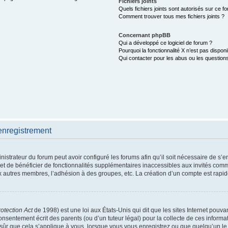
Fichiers joints
Quels fichiers joints sont autorisés sur ce f
Comment trouver tous mes fichiers joints ?
Concernant phpBB
Qui a développé ce logiciel de forum ?
Pourquoi la fonctionnalité X n’est pas disponi
Qui contacter pour les abus ou les question
enregistrement
nistrateur du forum peut avoir configuré les forums afin qu’il soit nécessaire de s’
met de bénéficier de fonctionnalités supplémentaires inaccessibles aux invités comm
x autres membres, l’adhésion à des groupes, etc. La création d’un compte est rapid
otection Act
de 1998) est une loi aux États-Unis qui dit que les sites Internet pouva
nsentement écrit des parents (ou d’un tuteur légal) pour la collecte de ces informat
sûr que cela s’applique à vous, lorsque vous vous enregistrez ou que quelqu’un le f