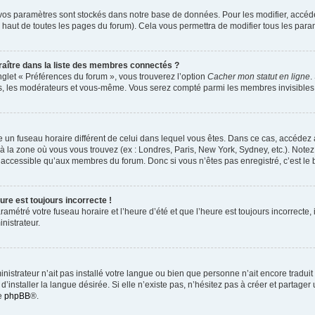
vos paramètres sont stockés dans notre base de données. Pour les modifier, accé
 haut de toutes les pages du forum). Cela vous permettra de modifier tous les para
tre dans la liste des membres connectés ?
nglet « Préférences du forum », vous trouverez l’option
Cacher mon statut en ligne
.
urs, les modérateurs et vous-même. Vous serez compté parmi les membres invisibles
lise un fuseau horaire différent de celui dans lequel vous êtes. Dans ce cas, accédez
 à la zone où vous vous trouvez (ex : Londres, Paris, New York, Sydney, etc.). Notez
accessible qu’aux membres du forum. Donc si vous n’êtes pas enregistré, c’est le 
ure est toujours incorrecte !
amétré votre fuseau horaire et l’heure d’été et que l’heure est toujours incorrecte, 
nistrateur.
ministrateur n’ait pas installé votre langue ou bien que personne n’ait encore trad
installer la langue désirée. Si elle n’existe pas, n’hésitez pas à créer et partager
de
phpBB
®.