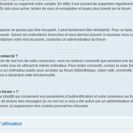
 désactivé ou supprimé votre compte. En effet, il est courant de supprimer réguliè
Si cela vous arrive, tentez de vous ré-enregistrer et soyez plus investi sur le forum.
asse ne puisse pas être récupéré, il peut facilement être réinitialisé. Pour ce fai
 passe
. Suivez les instructions énoncées et vous devriez pouvoir à nouveau vous c
nitialiser votre mot de passe, contactez un administrateur du forum.
connecté ?
nir de moi
lors de votre connexion, vous ne resterez connecté que pendant une 
 votre insu en utilisant le même ordinateur. Pour rester connecté, cochez la case
Se
 un ordinateur public pour accéder au forum (bibliothèque, cyber-café, université, 
um a désactivé cette fonctionnalité.
u forum » ?
r phpBB qui conservent vos paramètres d’authentification et votre connexion au for
rs de lecture des messages (lu ou non lu) si cela a été activé par un administrateur
on, la suppression des cookies pourrait les résoudre.
utilisateur