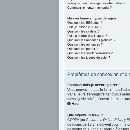
Pourquoi mon message doit être validé ?
Comment remonter mon sujet ?
Mise en forme et types de sujets
Que sont les BBCodes ?
Puis-je utiliser le HTML ?
Que sont les smileys ?
Puis-je publier des images ?
Que sont les annonces globales ?
Que sont les annonces ?
Que sont les post-it ?
Que sont les sujets verrouillés ?
Que sont les icônes de sujet ?
Problèmes de connexion et d’
Pourquoi dois-je m’enregistrer ?
Vous pouvez ne pas le faire, mais l’admi
Par ailleurs, l’enregistrement vous per
messagerie privée, l’envoi d’e-mails au
Haut
Que signifie COPPA ?
COPPA (ou
Children’s Online Privacy Pr
de moins de 13 ans doivent obtenir le co
de moins de 13 ans. Si vous n’êtes pas 