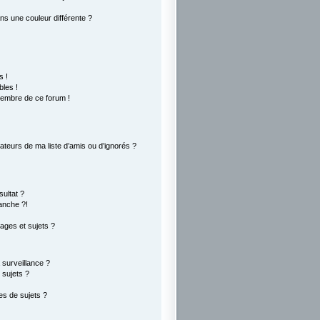
s une couleur différente ?
s !
les !
membre de ce forum !
ateurs de ma liste d’amis ou d’ignorés ?
ultat ?
anche ?!
ges et sujets ?
a surveillance ?
 sujets ?
s de sujets ?