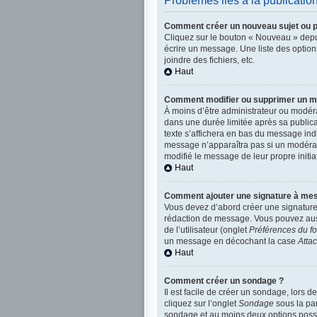
Problèmes liés à la publicati
Comment créer un nouveau sujet ou p
Cliquez sur le bouton « Nouveau » depui
écrire un message. Une liste des optio
joindre des fichiers, etc.
Haut
Comment modifier ou supprimer un 
À moins d’être administrateur ou modé
dans une durée limitée après sa publica
texte s’affichera en bas du message indiq
message n’apparaîtra pas si un modérate
modifié le message de leur propre initi
Haut
Comment ajouter une signature à me
Vous devez d’abord créer une signature 
rédaction de message. Vous pouvez aussi
de l’utilisateur (onglet
Préférences du f
un message en décochant la case
Atta
Haut
Comment créer un sondage ?
Il est facile de créer un sondage, lors 
cliquez sur l’onglet
Sondage
sous la par
sondage et au moins deux options possi