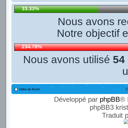
33.33%
Nous avons r
Notre objectif 
234.78%
Nous avons utilisé
54
u
L
Index du forum
Développé par
phpBB
® 
phpBB3 kris
Traduit 