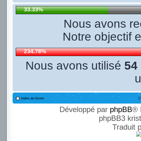
33.33%
Nous avons r
Notre objectif 
234.78%
Nous avons utilisé
54
u
L
Index du forum
Développé par
phpBB
® 
phpBB3 kris
Traduit 