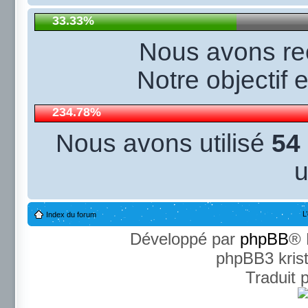
33.33%
Nous avons r
Notre objectif 
234.78%
Nous avons utilisé
54
u
L
Index du forum
Développé par
phpBB
® 
phpBB3 kris
Traduit 