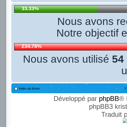
33.33%
Nous avons r
Notre objectif 
234.78%
Nous avons utilisé
54
u
L
Index du forum
Développé par
phpBB
® 
phpBB3 kris
Traduit 