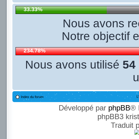
33.33%
Nous avons r
Notre objectif 
234.78%
Nous avons utilisé
54
u
L
Index du forum
Développé par
phpBB
® 
phpBB3 kris
Traduit 