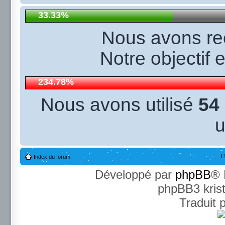
33.33%
Nous avons r
Notre objectif 
234.78%
Nous avons utilisé
54
u
L
Index du forum
Développé par
phpBB
® 
phpBB3 kris
Traduit 