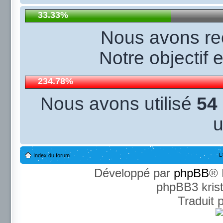
33.33%
Nous avons r
Notre objectif 
234.78%
Nous avons utilisé
54
u
L
Index du forum
Développé par
phpBB
® 
phpBB3 kris
Traduit 