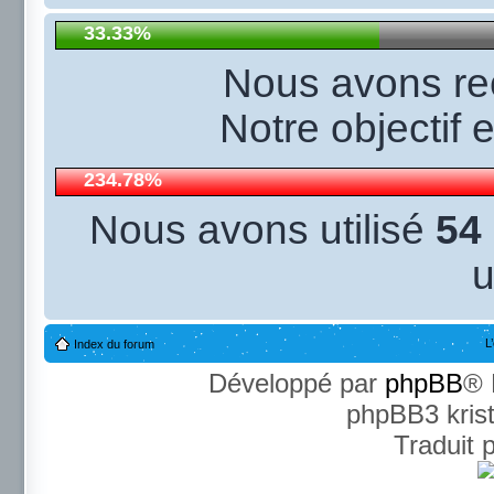
33.33%
Nous avons r
Notre objectif 
234.78%
Nous avons utilisé
54
u
L
Index du forum
Développé par
phpBB
® 
phpBB3 kris
Traduit 