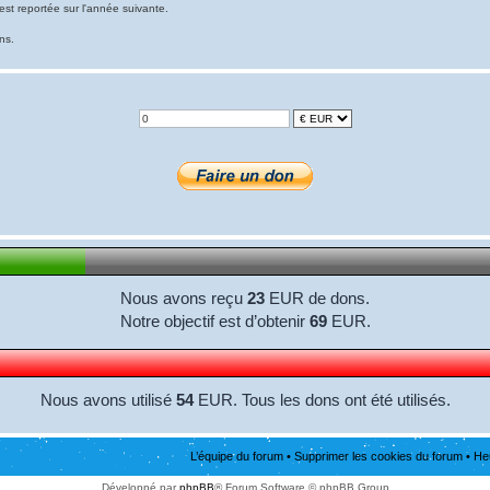
est reportée sur l'année suivante.
ns.
Nous avons reçu
23
EUR de dons.
Notre objectif est d’obtenir
69
EUR.
Nous avons utilisé
54
EUR. Tous les dons ont été utilisés.
L’équipe du forum
•
Supprimer les cookies du forum
• He
Développé par
phpBB
® Forum Software © phpBB Group