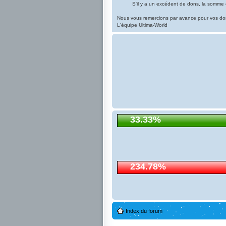
S'il y a un excédent de dons, la somme 
Nous vous remercions par avance pour vos do
L'équipe Ultima-World
33.33%
234.78%
Index du forum