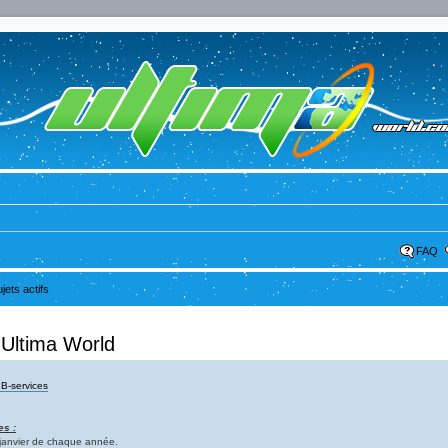
FAQ
ujets actifs
 Ultima World
B-services
es :
1 janvier de chaque année.