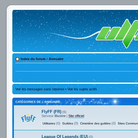
Index du forum
‹
Annuaire
Voir les messages sans réponse
•
Voir les sujets actifs
CATÉGORIES DE L’ANNUAIRE
FlyFF (FR)
(6)
Serveur
Illustre
|
Site officiel
(0)
(0)
(0)
Utilitaires
Guildes
Cimetière des guildes
Sites Commun
League Of Legends (EU)
(0)