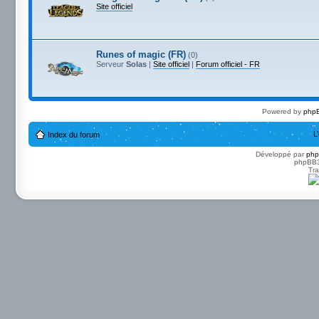
Site officiel
Runes of magic (FR)
(0)
Serveur
Solas
|
Site officiel
|
Forum officiel - FR
Powered by
phpB
L
Index du forum
Développé par
ph
phpBB3 
Tra