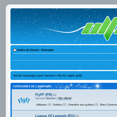
Index du forum
‹
Annuaire
Voir les messages sans réponse
•
Voir les sujets actifs
CATÉGORIES DE L’ANNUAIRE
FlyFF (FR)
(6)
Serveur
Illustre
|
Site officiel
(0)
(0)
(0)
Utilitaires
Guildes
Cimetière des guildes
Sites Commun
League Of Legends (EU)
(0)