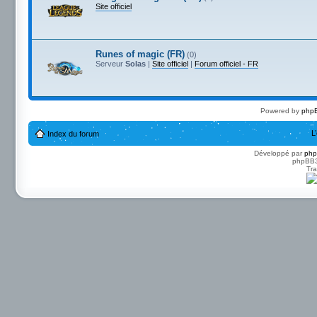
Site officiel
Runes of magic (FR)
(0)
Serveur
Solas
|
Site officiel
|
Forum officiel - FR
Powered by
phpB
L
Index du forum
Développé par
ph
phpBB3 
Tra