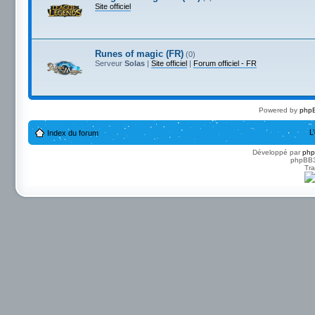
Site officiel
Runes of magic (FR)
(0)
Serveur
Solas
|
Site officiel
|
Forum officiel - FR
Powered by
phpB
L
Index du forum
Développé par
ph
phpBB3 
Tra