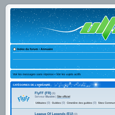
Index du forum
‹
Annuaire
Voir les messages sans réponse
•
Voir les sujets actifs
CATÉGORIES DE L’ANNUAIRE
FlyFF (FR)
(6)
Serveur
Illustre
|
Site officiel
(0)
(0)
(0)
Utilitaires
Guildes
Cimetière des guildes
Sites Commun
League Of Legends (EU)
(0)