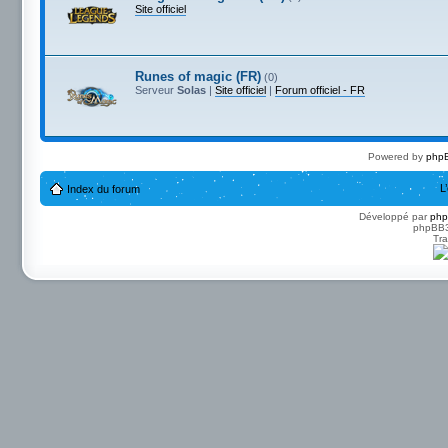
Site officiel
Runes of magic (FR)
(0)
Serveur
Solas
|
Site officiel
|
Forum officiel - FR
Powered by
phpB
L
Index du forum
Développé par
ph
phpBB3 
Tra