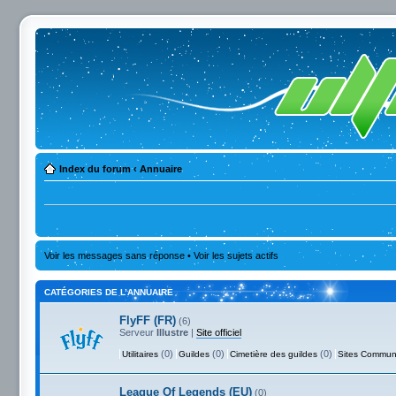
Index du forum
‹
Annuaire
Voir les messages sans réponse
•
Voir les sujets actifs
CATÉGORIES DE L’ANNUAIRE
FlyFF (FR)
(6)
Serveur
Illustre
|
Site officiel
(0)
(0)
(0)
Utilitaires
Guildes
Cimetière des guildes
Sites Commun
League Of Legends (EU)
(0)