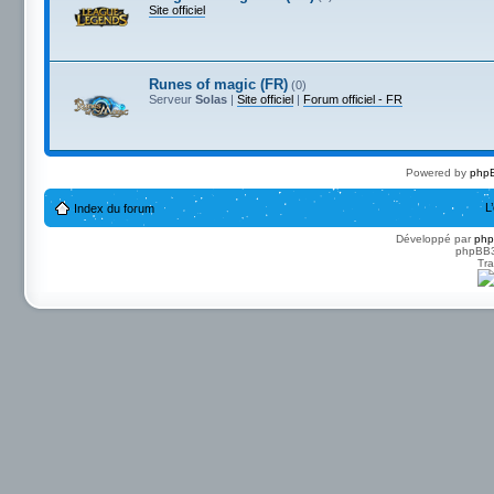
Site officiel
Runes of magic (FR)
(0)
Serveur
Solas
|
Site officiel
|
Forum officiel - FR
Powered by
phpB
L
Index du forum
Développé par
ph
phpBB3 
Tra