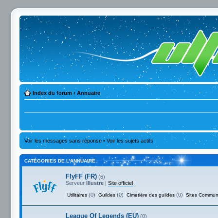
Index du forum
‹
Annuaire
Voir les messages sans réponse
•
Voir les sujets actifs
CATÉGORIES DE L’ANNUAIRE
FlyFF (FR)
(6)
Serveur
Illustre
|
Site officiel
(0)
(0)
(0)
Utilitaires
Guildes
Cimetière des guildes
Sites Commun
League Of Legends (EU)
(0)