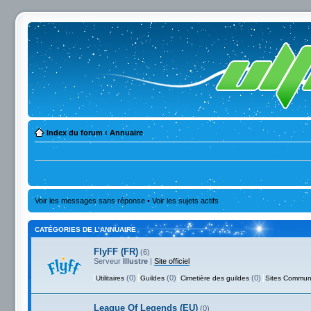
Index du forum
‹
Annuaire
Voir les messages sans réponse
•
Voir les sujets actifs
CATÉGORIES DE L’ANNUAIRE
FlyFF (FR)
(6)
Serveur
Illustre
|
Site officiel
(0)
(0)
(0)
Utilitaires
Guildes
Cimetière des guildes
Sites Commun
League Of Legends (EU)
(0)