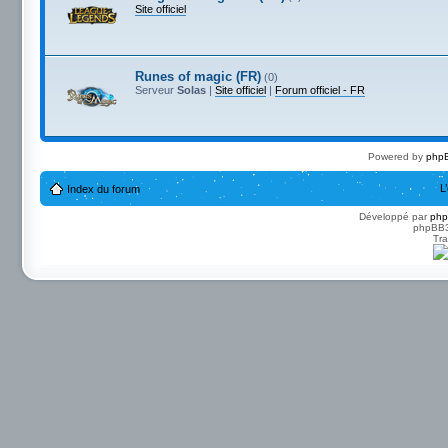
Site officiel
Runes of magic (FR)
(0)
Serveur
Solas
|
Site officiel
|
Forum officiel - FR
Powered by
phpB
L
Index du forum
Développé par
ph
phpBB3 
Tra