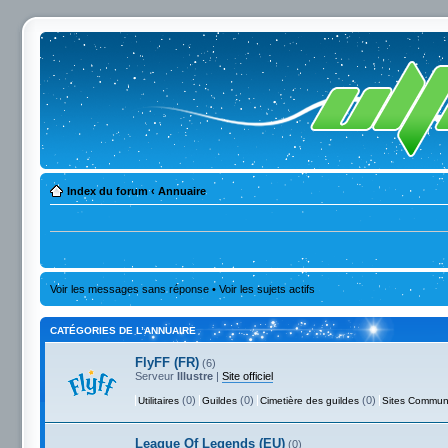
Index du forum
‹
Annuaire
Voir les messages sans réponse
•
Voir les sujets actifs
CATÉGORIES DE L’ANNUAIRE
FlyFF (FR)
(6)
Serveur
Illustre
|
Site officiel
(0)
(0)
(0)
Utilitaires
Guildes
Cimetière des guildes
Sites Commun
League Of Legends (EU)
(0)