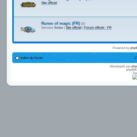
Site officiel
Runes of magic (FR)
(0)
Serveur
Solas
|
Site officiel
|
Forum officiel - FR
Powered by
phpB
L
Index du forum
Développé par
ph
phpBB3 
Tra