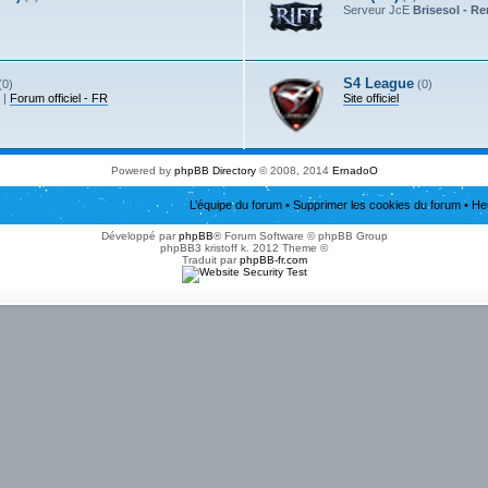
Serveur JcE
Brisesol - R
S4 League
(0)
(0)
|
Forum officiel - FR
Site officiel
Powered by
phpBB Directory
© 2008, 2014
ErnadoO
L’équipe du forum
•
Supprimer les cookies du forum
• He
Développé par
phpBB
® Forum Software © phpBB Group
phpBB3 kristoff k. 2012 Theme ©
Traduit par
phpBB-fr.com