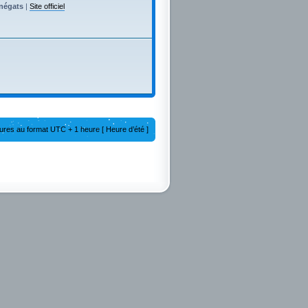
enégats
|
Site officiel
ures au format UTC + 1 heure [ Heure d’été ]