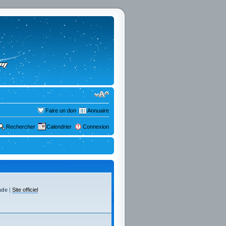
Faire un don
Annuaire
Rechercher
Calendrier
Connexion
ade
|
Site officiel