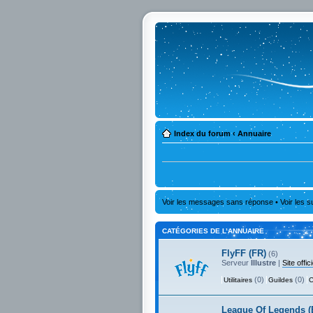
Index du forum
‹
Annuaire
Voir les messages sans réponse
•
Voir les s
CATÉGORIES DE L’ANNUAIRE
FlyFF (FR)
(6)
Serveur
Illustre
|
Site offici
(0)
(0)
Utilitaires
Guildes
C
League Of Legends (