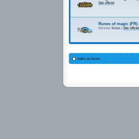
Site officiel
Runes of magic (FR)
Serveur
Solas
|
Site officiel
Index du forum