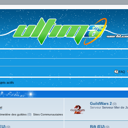
FAQ
ujets actifs
GuildWars 2
(0)
el
Serveur
Serveur Mer de J
(0)
(6)
imetière des guildes
Sites Communautaires
EU)
Rift (EU)
(0)
(0)