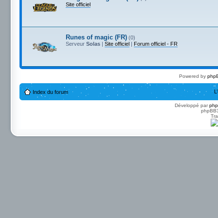
Site officiel
Runes of magic (FR)
(0)
Serveur
Solas
|
Site officiel
|
Forum officiel - FR
Powered by
phpB
L
Index du forum
Développé par
ph
phpBB3 
Tra