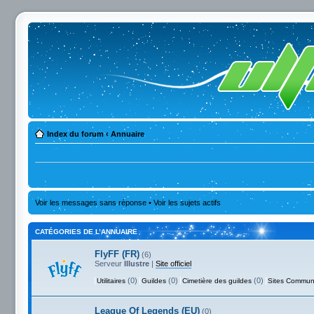
Index du forum
‹
Annuaire
Voir les messages sans réponse
•
Voir les sujets actifs
CATÉGORIES DE L’ANNUAIRE
FlyFF (FR)
(6)
Serveur
Illustre
|
Site officiel
(0)
(0)
(0)
Utilitaires
Guildes
Cimetière des guildes
Sites Commun
League Of Legends (EU)
(0)