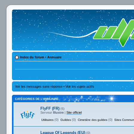
Index du forum
‹
Annuaire
Voir les messages sans réponse
•
Voir les sujets actifs
CATÉGORIES DE L’ANNUAIRE
FlyFF (FR)
(6)
Serveur
Illustre
|
Site officiel
(0)
(0)
(0)
Utilitaires
Guildes
Cimetière des guildes
Sites Commun
League Of Legends (EU)
(0)