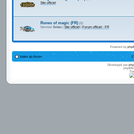
Site officiel
Runes of magic (FR)
(0)
Serveur
Solas
|
Site officiel
|
Forum officiel - FR
Powered by
phpB
L
Index du forum
Développé par
ph
phpBB3 
Tra