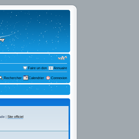
Faire un don
Annuaire
Rechercher
Calendrier
Connexion
ade
|
Site officiel