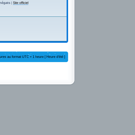
enégats
|
Site officiel
ures au format UTC + 1 heure [ Heure d’été ]