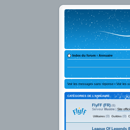
Index du forum
‹
Annuaire
Voir les messages sans réponse
•
Voir les s
CATÉGORIES DE L’ANNUAIRE
FlyFF (FR)
(6)
Serveur
Illustre
|
Site offici
(0)
(0)
Utilitaires
Guildes
C
League Of Legends (