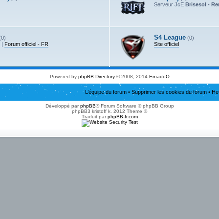
Serveur JcE
Brisesol - R
S4 League
(0)
(0)
|
Forum officiel - FR
Site officiel
Powered by
phpBB Directory
© 2008, 2014
ErnadoO
L’équipe du forum
•
Supprimer les cookies du forum
• He
Développé par
phpBB
® Forum Software © phpBB Group
phpBB3 kristoff k. 2012 Theme ©
Traduit par
phpBB-fr.com