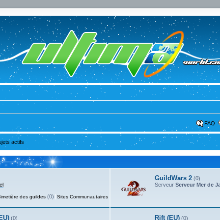
FAQ
ujets actifs
GuildWars 2
(0)
el
Serveur
Serveur Mer de J
(0)
(6)
imetière des guildes
Sites Communautaires
EU)
Rift (EU)
(0)
(0)