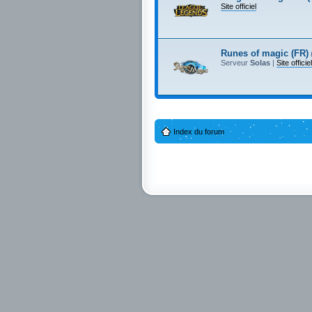
Site officiel
Runes of magic (FR)
Serveur
Solas
|
Site officiel
Index du forum