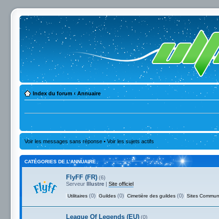
Index du forum
‹
Annuaire
Voir les messages sans réponse
•
Voir les sujets actifs
CATÉGORIES DE L’ANNUAIRE
FlyFF (FR)
(6)
Serveur
Illustre
|
Site officiel
(0)
(0)
(0)
Utilitaires
Guildes
Cimetière des guildes
Sites Commun
League Of Legends (EU)
(0)