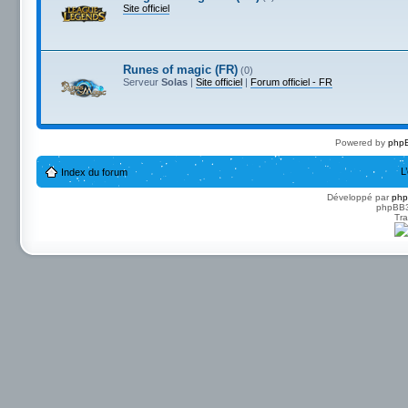
Site officiel
Runes of magic (FR)
(0)
Serveur
Solas
|
Site officiel
|
Forum officiel - FR
Powered by
phpB
L
Index du forum
Développé par
ph
phpBB3 
Tra