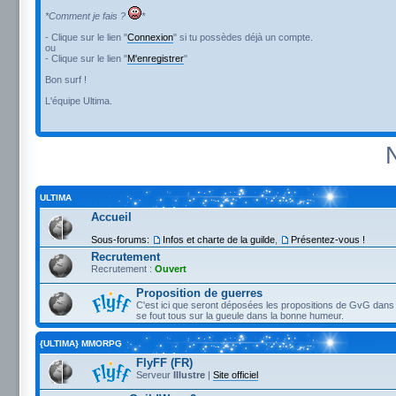
*Comment je fais ?
*
- Clique sur le lien "
Connexion
" si tu possèdes déjà un compte.
ou
- Clique sur le lien "
M'enregistrer
"
Bon surf !
L'équipe Ultima.
ULTIMA
Accueil
Sous-forums:
Infos et charte de la guilde
,
Présentez-vous !
Recrutement
Recrutement :
Ouvert
Proposition de guerres
C'est ici que seront déposées les propositions de GvG dans 
se fout tous sur la gueule dans la bonne humeur.
{ULTIMA} MMORPG
FlyFF (FR)
Serveur
Illustre
|
Site officiel