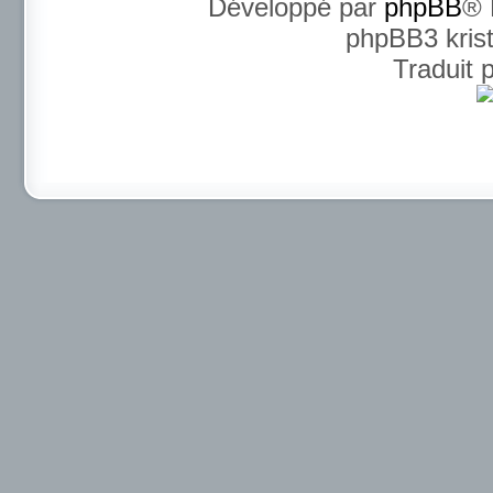
Développé par
phpBB
® 
phpBB3 kris
Traduit 