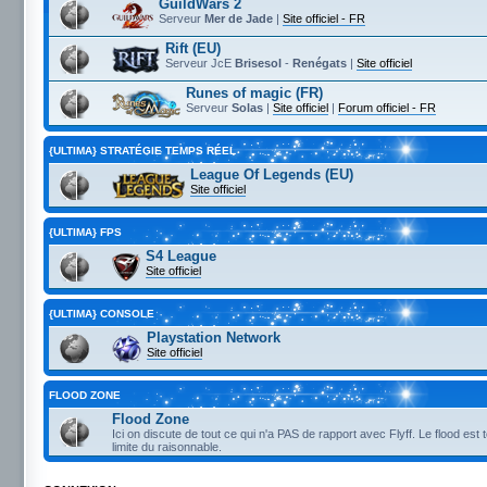
GuildWars 2
Serveur
Mer de Jade
|
Site officiel - FR
Rift (EU)
Serveur JcE
Brisesol
-
Renégats
|
Site officiel
Runes of magic (FR)
Serveur
Solas
|
Site officiel
|
Forum officiel - FR
{ULTIMA} STRATÉGIE TEMPS RÉEL
League Of Legends (EU)
Site officiel
{ULTIMA} FPS
S4 League
Site officiel
{ULTIMA} CONSOLE
Playstation Network
Site officiel
FLOOD ZONE
Flood Zone
Ici on discute de tout ce qui n'a PAS de rapport avec Flyff. Le flood est 
limite du raisonnable.